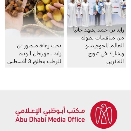
زايد بن حمد يشهد جانباً
من منافسات بطولة
العالم للجوجيتسو
تحت رعاية منصور بن
ويشارك في تتويج
زايد.. مهرجان الوثبة
الفائزين
للرطب ينطلق 3 أغسطس