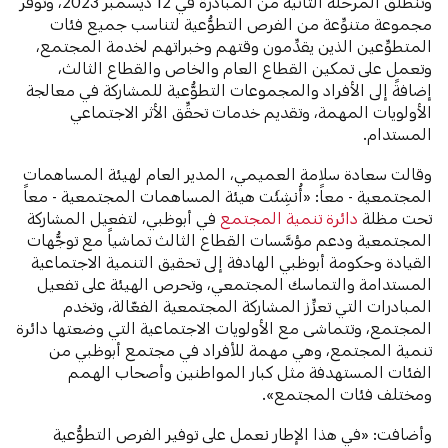
وتنطلق المرحلة الثانية من المبادرة في 12 ديسمبر 2023، وتوفِّر
مجموعة متنوِّعة من الفرص التطوُّعية لتناسب جميع فئات
المتطوِّعين الذين يقدِّمون وقتهم وخبراتهم لخدمة المجتمع،
وتعمل على تمكين القطاع العام والخاص والقطاع الثالث،
إضافةً إلى الأفراد والمجموعات التطوُّعية للمشاركة في معالجة
الأولويات المهمة، وتقديم خدمات تحقِّق الأثر الاجتماعي
المستدام.
وقالت سعادة سلامة العميمي، المدير العام لهيئة المساهمات
المجتمعية - معاً: «أُنشِئَت هيئة المساهمات المجتمعية - معاً
تحت مظلة
دائرة تنمية المجتمع
في أبوظبي، لتفعيل المشاركة
المجتمعية ودعم مؤسَّسات القطاع الثالث تماشياً مع توجُّهات
القيادة وحكومة أبوظبي الهادفة إلى تحقيق التنمية الاجتماعية
المستدامة والتماسك المجتمعي، وتحرص الهيئة على تفعيل
المبادرات التي تعزِّز المشاركة المجتمعية الفعّالة، وتخدم
المجتمع، وتتماشى مع الأولويات الاجتماعية التي وضعتها دائرة
تنمية المجتمع، وهي مهمة للأفراد في مجتمع أبوظبي من
الفئات المستهدفة مثل كبار المواطنين وأصحاب الهمم
ومختلف فئات المجتمع».
وأضافت: «في هذا الإطار نعمل على توفير الفرص التطوُّعية