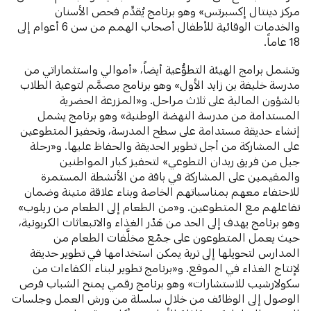
مركز دينتال إكسبرتس» وهو برنامج يُقدِّم فحص الأسنان
والخدمات الوقائية للأطفال أصحاب الهمم من سن 6 أعوام إلى
18 عاماً.
وتشمل برامج الهيئة التطوُّعية أيضاً، «أموالي واستثماراتي من
مدرسة خليفة بن زايد الأول» وهو برنامج مصمَّم لتوعية الطلاب
بالشؤون المالية على ثلاث مراحل. و«المزرعة الحضرية
المستدامة من مدرسة النهضة الوطنية» وهو برنامج يشمل
إنشاء حديقة مستدامة على سطح المدرسة، وتحفيز المتطوعين
على المشاركة من أجل تطوير الحديقة والحفاظ عليها. و«رحلة
جيل من فريق ربدان التطوعي» لتحفيز كبار المواطنين
والمقيمين على المشاركة في باقة من الأنشطة المستمرة
للاحتفاء معهم بمناسباتهم الخاصة وبناء علاقة متينة وضمان
تفاعلهم مع المتطوعين. و«من الطعام إلى الطعام من ريلوب»
وهو برنامج يهدف إلى الحد من هَدْر الغذاء والانبعاثات الكربونية،
حيث يعمل المتطوعون على جمْع مخلَّفات الطعام من
المدارس لتحويلها إلى تربة يمكن استخدامها في تطوير حديقة
لإنتاج الغذاء في الموقع. و«برنامج تطوير لبناء الكفاءات من
سكولارشيب للاستشارات» وهو برنامج رقمي يمنح الشباب فرص
الوصول إلى الوظائف من خلال سلسلة من ورش العمل وجلسات