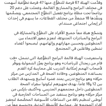
وقدَّمت الهيئة 67 فرصة للتطوُّع، منها 47 فرصة تطوُّعية أسهمت
في مختلف البرامج والمشاريع القائمة، وعملت على دعم 20
برنامجاً تحت مظلة برنامج تفعيل التطوُّع المجتمعي، ويصمِّمها
وينفِّذها 18 مشغلاً من مختلف القطاعات، ما يسهم في إحداث
أثر إيجابي اجتماعي مستدام.
وتشجِّع هيئة معاً جميع الأفراد على التطوُّع والمشاركة في
البرامج والمبادرات المتنوعة، لتعزيز شعور الانتماء بين
المتطوعين وتحسين مهاراتهم وإلهامهم، ليصبحوا أعضاء
نشطين وفاعلين في المجتمع.
واستعرضت الهيئة قائمة البرامج التطوُّعية التي تشمل، «فت
فام من ريجنال للرياضات» وهو برنامج يعزِّز الشمولية ويوفِّر
لأصحاب الهمم إمكانية التدريب على ممارسة كرة القدم
بمساعدة المتطوعين. و«قادة الصحة في المدارس من مركز
حركة» وهو برنامج تدريبي يمتد عشرة أسابيع ويستهدف الطلاب
بين 12 و18 عاماً، بهدف تجهيزهم ليكونوا سفراء الصحة
المتطوعين داخل مجتمعهم المدرسي. و«أكتيف باركس من
مركز حركة» وهو برنامج يستفيد من المساحات الخارجية في
أبوظبي لتنظيم باقة من النشاطات الأسبوعية المخصَّصة لتحفيز
أفراد المجتمع على ممارسة الأنشطة البدنية. و«نبتسم معاً من