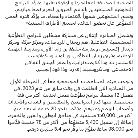
الخدمية المختلفة لمعالجتها والوقوف عليها. وتزوِّد البرامج
التطوعية المستفيدين بالدعم الضروري لتعزيز نمط حياتهم،
وتمنح المتطوعين شعوراً بالانتماء والعطاء، ما يؤكِّد قدرة العمل
التطوُّعي على تحقيق الفائدة لجميع الأطراف المعنية».
وتشمل المبادرة الإعلان عن مشاركة مشغّلين للبرامج التطوُّعية
المجتمعية التفاعلية، هم ريجنال للرياضات، ومركز حركة، ومركز
دينتال إكسبرتس، ومدرسة خليفة بن زايد الأول، ومدرسة النهضة
الوطنية، وفريق ربدان التطوُّعي، وريلوب، وسكولارشيب
للاستشارات، وذا كلايمت ترايب، والمقر الهندي الثقافي
الاجتماعي، ومايكروتشيبد إف زد، وذا فود إنجينير.
ونجحت هيئة المساهمات المجتمعية معاً في المرحلة الأولى
من المبادرة التي انطلقت في وقت سابق من عام 2023، في
تفعيل 12 مشغلاً لبرامج تطوُّعية تعمل لخدمة أكثر من فئة
مجتمعية، منها كبار المواطنين والمقيمين والشباب والأحداث
وأصحاب الهمم وغيرهم. وقدَّمت نحو 20 خدمة استفاد منها
أكثر من 150,000 مستفيد في مناطق أبوظبي والعين والظفرة،
إضافة إلى تفعيل 5,430 متطوِّعاً من أكثر من 78 جنسية قدَّموا
نحو 98,000 ساعة تطوُّع ما وفَّر نحو 5.4 ملايين درهم.