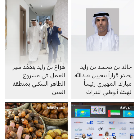
خالد بن محمد بن زايد
هزاع بن زايد يتفقَّد سير
يصدر قراراً بتعيين عبدالله
العمل في مشروع
مبارك المهيري رئيساً
الظاهر السكني بمنطقة
لهيئة أبوظبي للتراث
العين
الرياضة
الفن والثقافة