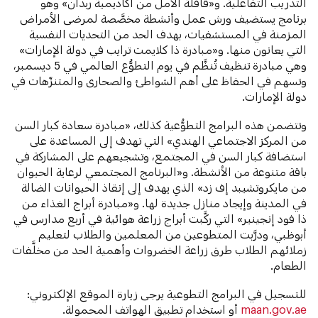
التدريب التفاعلية. و«قافلة الأمل من أكاديمية ربدان» وهو
برنامج يستضيف ورش عمل وأنشطة مخصَّصة لمرضى الأمراض
المزمنة في المستشفيات، بهدف الحد من التحديات النفسية
التي يعانون منها. و«مبادرة ذا كلايمت ترايب في دولة الإمارات»
وهي مبادرة تنظيف تُنظَّم في يوم التطوُّع العالمي في 5 ديسمبر،
وتسهم في الحفاظ على أهم الشواطئ والصحارى والمتنزّهات في
دولة الإمارات.
وتتضمن هذه البرامج التطوُّعية كذلك، «مبادرة سعادة كبار السن
من المركز الاجتماعي الهندي» التي تهدف إلى المساعدة على
استضافة كبار السن في المجتمع، وتشجيعهم على المشاركة في
باقة متنوعة من الأنشطة.​ و«البرنامج المجتمعي لرعاية الحيوان
من مايكروتشيبد إف زد» الذي يهدف إلى إنقاذ الحيوانات الضالة
في المدينة وإيجاد منازل جديدة لها. و«مبادرة أبراج الغذاء من
ذا فود إنجينير» التي ركَّبت أبراج زراعة هوائية في أربع مدارس في
أبوظبي، ودرَّبت المتطوعين من المعلمين والطلاب لتعليم
زملائهم الطلاب طرق زراعة الخضروات وأهمية الحد من مخلَّفات
الطعام.
للتسجيل في البرامج التطوعية يرجى زيارة الموقع الإلكتروني:
maan.gov.ae
أو استخدام تطبيق الهواتف المحمولة.