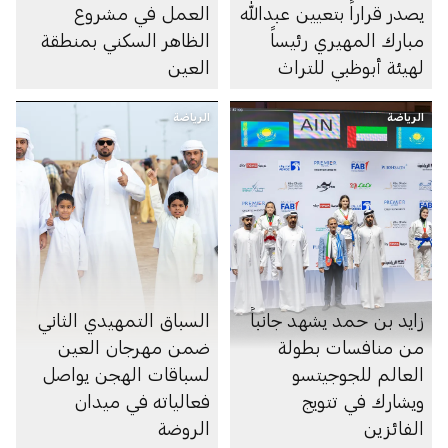
يصدر قراراً بتعيين عبدالله
العمل في مشروع
مبارك المهيري رئيساً
الظاهر السكني بمنطقة
لهيئة أبوظبي للتراث
العين
الرياضة
الرياضة
زايد بن حمد يشهد جانباً
السباق التمهيدي الثاني
من منافسات بطولة
ضمن مهرجان العين
العالم للجوجيتسو
لسباقات الهجن يواصل
ويشارك في تتويج
فعالياته في ميدان
الفائزين
الروضة