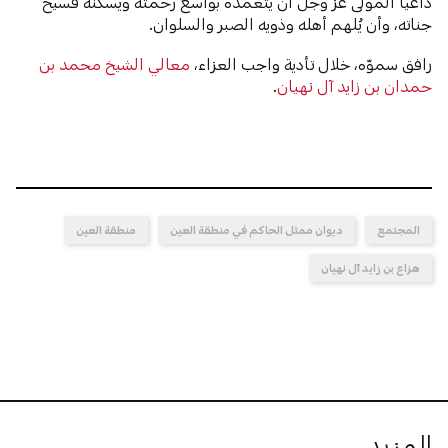
داعياً المولى عزَّ وجلَّ أن يتغمده بواسع رحمته ويسكنه فسيح
جناته، وأن يُلهم أهله وذويه الصبر والسلوان.
رافق سموّه، خلال تأدية واجب العزاء،
معالي الشيخ محمد بن
حمدان بن زايد آل نهيان
.
المجتمع
ديوان ممثل الحاكم في منطقة العين
منطقة العين
هزاع بن زايد آل نهيان
المزيد