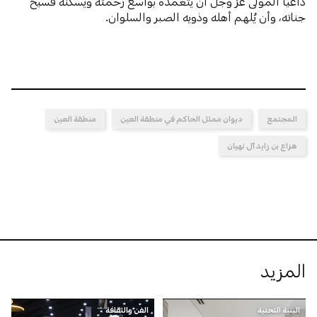
داعياً المولى عزَّ وجلَّ أن يتغمده بواسع رحمته ويسكنه فسيح
جناته، وأن يُلهم أهله وذويه الصبر والسلوان.
المجتمع
ديوان ممثل الحاكم في منطقة العين
منطقة العين
هزاع بن زايد آل نهيان
المزيد
البنية التحتية
الفن والثقافة