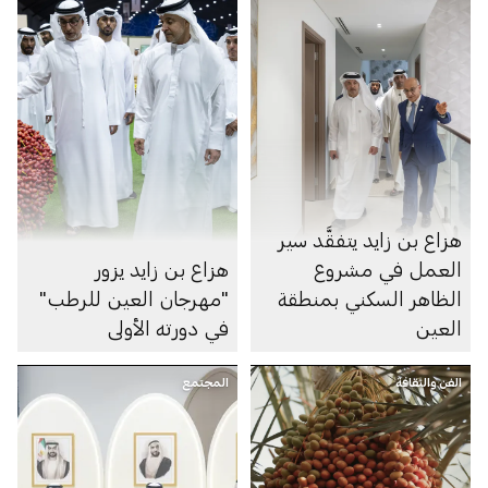
هزاع بن زايد يتفقَّد سير
العمل في مشروع
هزاع بن زايد يزور
الظاهر السكني بمنطقة
"مهرجان العين للرطب"
العين
في دورته الأولى
الفن والثقافة
المجتمع