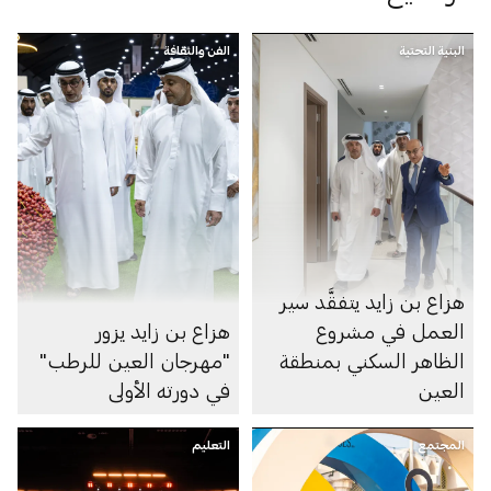
البنية التحتية
الفن والثقافة
هزاع بن زايد يتفقَّد سير
العمل في مشروع
هزاع بن زايد يزور
الظاهر السكني بمنطقة
"مهرجان العين للرطب"
العين
في دورته الأولى
المجتمع
التعليم