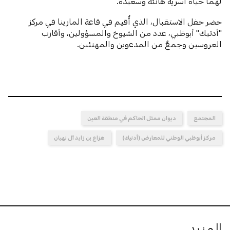
لهما حياة أسرية هانئة وسعيدة.
حضر حفل الاستقبال، الذي أُقيم في قاعة المارينا في مركز
"أدنيك" أبوظبي، عدد من الشيوخ والمسؤولين، وأقارب
العروسين وجمعٌ من المدعوين والمهنئين.
المجتمع
ديوان ممثل الحاكم في منطقة العين
مركز أبوظبي الوطني للمعارض (أدنيك)
هزاع بن زايد آل نهيان
المزيد