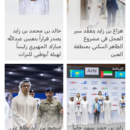
هزاع بن زايد يتفقَّد سير
خالد بن محمد بن زايد
العمل في مشروع
يصدر قراراً بتعيين عبدالله
الظاهر السكني بمنطقة
مبارك المهيري رئيساً
العين
لهيئة أبوظبي للتراث
الرياضة
الأمن
زايد بن حمد يشهد جانباً
منصور بن زايد يطلع على