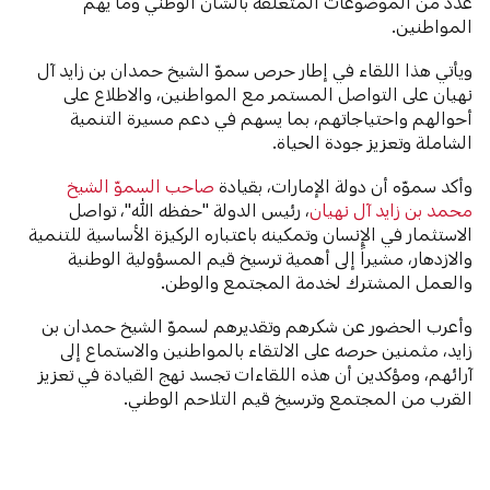
عدد من الموضوعات المتعلقة بالشأن الوطني وما يهم
المواطنين.
ويأتي هذا اللقاء في إطار حرص سموّ الشيخ حمدان بن زايد آل
نهيان على التواصل المستمر مع المواطنين، والاطلاع على
أحوالهم واحتياجاتهم، بما يسهم في دعم مسيرة التنمية
الشاملة وتعزيز جودة الحياة.
وأكد سموّه أن دولة الإمارات، بقيادة
صاحب السموّ الشيخ
محمد بن زايد آل نهيان
، رئيس الدولة "حفظه الله"، تواصل
الاستثمار في الإنسان وتمكينه باعتباره الركيزة الأساسية للتنمية
والازدهار، مشيراً إلى أهمية ترسيخ قيم المسؤولية الوطنية
والعمل المشترك لخدمة المجتمع والوطن.
وأعرب الحضور عن شكرهم وتقديرهم لسموّ الشيخ حمدان بن
زايد، مثمنين حرصه على الالتقاء بالمواطنين والاستماع إلى
آرائهم، ومؤكدين أن هذه اللقاءات تجسد نهج القيادة في تعزيز
القرب من المجتمع وترسيخ قيم التلاحم الوطني.