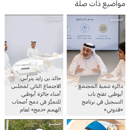
مواضيع ذات صلة
المجتمع
المجتمع
خالد بن زايد يترأس
دائرة تنمية المجتمع -
الاجتماع الثاني لمجلس
أبوظبي تفتح باب
أمناء جائزة أبوظبي
التسجيل في برنامج
للتميُّز في دمج أصحاب
«قدوتي»
الهمم «دمج» لعام
2026
المجتمع
المجتمع