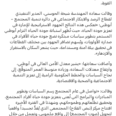
القوية.
وقالت سعادة المهندسة شيخة الحوسني، المدير التنفيذي
لقطاع الرصد والابتكار الاجتماعي في دائرة تنمية المجتمع –
أبوظبي: «تعكس هذه النتائج الجهود الاستراتيجية للإمارة في
تعزيز جودة الحياة، حيث
تُظهِر استبانة جودة الحياة التزام أبوظبي
المستمر بتطوير سياسات مبتكَرة تضع جودة حياة الأفراد في
صدارة الأولويات، ويُسهم تضافر الجهود بين مختلف القطاعات
في تحقيق بيئة آمنة ومستدامة، حيث يشعر السكان بالاستقرار
والازدهار».
وأضافت سعادتها: «يشير معدل الأمن العالي في أبوظبي،
وارتفاع معدلات السعادة، وزيادة متوسط العمر المتوقَّع، إلى
نجاح السياسات والخطط الحكومية الرامية إلى تعزيز التنمية
الاجتماعية والصحية والاقتصادية.
وقالت: «نواصل في عام المجتمع رسم السياسات وتطوير
المبادرات والبرامج التي تُعنى بتعزيز جودة حياة أفراد المجتمع،
وتحقيق تطلُّعاتهم وطموحاتهم، وشهدنا في الفترة الأخيرة
افتتاح مركز (نبض الفلاح) المجتمعي الذي يُعَدُّ تجسيداً واقعياً
لتحويل (صوت المجتمع) إلى واقع ملموس، ونعمل من خلال