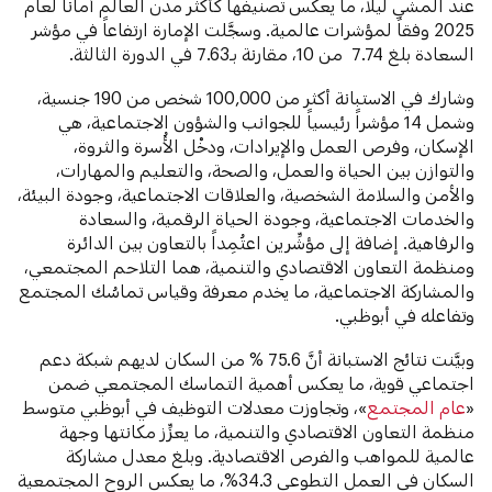
عند المشي ليلاً، ما يعكس تصنيفها كأكثر مدن العالم أماناً لعام
2025 وفقاً لمؤشرات عالمية. وسجَّلت الإمارة ارتفاعاً في مؤشر
السعادة بلغ 7.74 من 10، مقارنة بـ7.63 في الدورة الثالثة.
وشارك في الاستبانة أكثر من 100,000 شخص من 190 جنسية،
وشمل 14 مؤشراً رئيسياً للجوانب والشؤون الاجتماعية، هي
الإسكان، وفرص العمل والإيرادات، ودخْل الأُسرة والثروة،
والتوازن بين الحياة والعمل، والصحة، والتعليم والمهارات،
والأمن والسلامة الشخصية، والعلاقات الاجتماعية، وجودة البيئة،
والخدمات الاجتماعية، وجودة الحياة الرقمية، والسعادة
والرفاهية. إضافة إلى مؤشِّرين اعتُمِداً بالتعاون بين الدائرة
ومنظمة التعاون الاقتصادي والتنمية، هما التلاحم المجتمعي،
والمشاركة الاجتماعية، ما يخدم معرفة وقياس تماسُك المجتمع
وتفاعله في أبوظبي.
وبيَّنت نتائج الاستبانة أنَّ 75.6 % من السكان لديهم شبكة دعم
اجتماعي قوية، ما يعكس أهمية التماسك المجتمعي ضمن
«
عام المجتمع
»، وتجاوزت معدلات التوظيف في أبوظبي متوسط
منظمة التعاون الاقتصادي والتنمية، ما يعزِّز مكانتها وجهة
عالمية للمواهب والفرص الاقتصادية. وبلغ معدل مشاركة
السكان في العمل التطوعي 34.3%، ما يعكس الروح المجتمعية