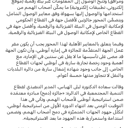
ومرافق) وتُتيح الوصول إلى المعلومات عبر بيئة رقمية (موقع
إلكتروني، تطبيقات إلكترونية) ما يمكِّن أصحاب الهمم من
استخدامها والوصول إليها بسهولة وفق معايير الوصول الشامل.
ويتضمَّن المحور جائزتين لأفضل جهة في القطاع الحكومي
لإمكانية الوصول في البيئة الفيزيائية والرقمية، وأفضل جهة في
القطاع الخاص لإمكانية الوصول في البيئة الفيزيائية والرقمية.
وفيما يتعلق بالمعايير الأهلية لهذا المحور يجب أن يكون مقر
عمل الجهة المتقدِّمة للجائزة في إمارة أبوظبي، وأن تكون الجهة
قد مضى على تأسيسها ما لا يقل عن سنتين في الإمارة، مع
أهمية وجود رخصة تجارية سارية في أبوظبي لجهات القطاع
الخاص، إلى جانب وجود شهادة إشغال سارية من دائرة البلديات
والنقل لا تتجاوز مدتها خمسة أعوام.
وقالت سعادة الدكتورة ليلى الهياس، المدير التنفيذي لقطاع
التنمية المجتمعية في الدائرة: «جائزة (دمج) مبادرة معتمَدة
ضمن استراتيجية أبوظبي لأصحاب الهمم، وتأتي في هذا
التوقيت الزمني بعد انتهاء الدورة الأولى من استراتيجية أبوظبي،
لتكلِّل جهود الجهات المتميِّزة في دمج أصحاب الهمم، وتضمن
استدامة واستمرارية هذه الجهود ما بعد الاستراتيجية».