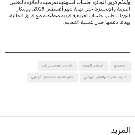
ويُقدِّم فريق الجائزة جلسات أسبوعية تعريفية بالجائزة باللغتين
العربية والإنجليزية حتى نهاية شهر أغسطس 2025. وبإمكان
الجهات طلب جلسات تعريفية فردية مخصَّصة مع فريق الجائزة،
بهدف دعمها خلال عملية التقديم.
المجتمع
أصحاب الهمم
خالد بن محمد بن زايد
دائرة البلديات والنقل - أبوظبي
دائرة تنمية المجتمع - أبوظبي
المزيد