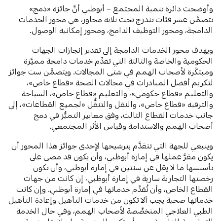
وأوضحت دائرة تنمية المجتمع – أبوظبي أنَّ جائزة «دمج»
تتضمَّن عشر فئات تندرج تحت ثلاثة محاور، هي محور الخدمات
الدامجة، ومحور التوظيف الدامج، ومحور إمكانية الوصول.
ويهدف محور الخدمات الدامجة
إلى تقدير إنجازات الجهات
الحكومية والخاصة والثالثة التي تقدِّم خدمات دامجة مميَّزة
ومبتكَرة لأصحاب الهمم في شتى المجالات. ويتضمَّن ست جوائز
لتكريم أفضل المبادرات في مجالات الصحة «قطاع خاص»،
والتعليم «قطاع حكومي»، والتعليم «قطاع خاص»، السياحة
والترفيه «قطاع خاص»، والنقل والتنقُّل «لجميع القطاعات»، إلى
جانب خدمات القطاع الثالث، وفق معايير التميُّز في دمج
أصحاب الهمم والاستدامة وقياس الأثر المجتمعي.
وينبغي للجهة التي تتقدَّم بترشيحها لإحدى جوائز هذا المحور أن
يكون مقرَّ عملها في إمارة أبوظبي، وأن يكون قد مضى على
تأسيسها ما لا يقل عن سنتين في إمارة أبوظبي، وأن تكون
رخصتها التجارية سارية في إمارة أبوظبي، إن كانت من جهات
القطاع الخاص، وأن تُقدِّم خدماتها في إمارة أبوظبي. وإن كانت
خدماتها صحية يجب ألا تكون من خدمات التأهيل وإعادة التأهيل
الطبي العلاجي المتخصِّصة لأصحاب الهمم، وفي حال الخدمة