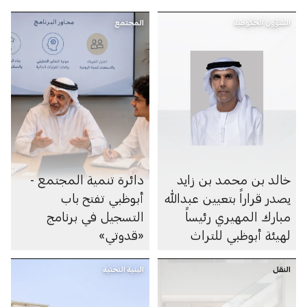
الشؤون الحكومية
المجتمع
خالد بن محمد بن زايد
دائرة تنمية المجتمع -
يصدر قراراً بتعيين عبدالله
أبوظبي تفتح باب
مبارك المهيري رئيساً
التسجيل في برنامج
لهيئة أبوظبي للتراث
«قدوتي»
النقل
البنية التحتية