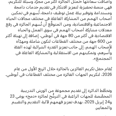
وأضافت سعادتها «تمثِّل الجائزة أكثر من مجرَّد وسيلة للتكريم،
فهي منصة تحفيزية لتعزيز الابتكار في تقديم خدمات دامجة
ومستدامة وتوفير بيئة عمل توظيف دامجة، تُسهم في تمكين
أصحاب الهمم من المشاركة الفاعلة في مختلف مجالات الحياة
الاجتماعية والاقتصادية، ومن المتوقَّع أن تُسهم الجائزة في رفع
معدلات مشاركة أصحاب الهمم في سوق العمل والحياة
الاقتصادية في أكثر من 80 جهة في أبوظبي، إضافة إلى تهيئة أكثر
من 600 جهة من مختلف القطاعات لتكون شاملة ومهيّأة
لأصحاب الهمم، إلى جانب تعزيز القدرة الشرائية لهذه الفئة
وأُسرهم، وتمكينهم من الاستقلالية والمشاركة الفاعلة في
المجتمع».
يُقام حفل تكريم الفائزين بالجائزة خلال الربع الأول من عام
2026، لتكريم الجهات الفائزة من مختلف القطاعات في أبوظبي.
وتخطِّط الدائرة إلى تقديم مجموعة من الورش التدريبية
المخصَّصة للجهات الراغبة في الترشُّح لجائزة «دمج» يومَي 23
و24 إبريل 2025، بهدف تعزيز فهمهم لآلية التقديم والتقييم
والمعايير.