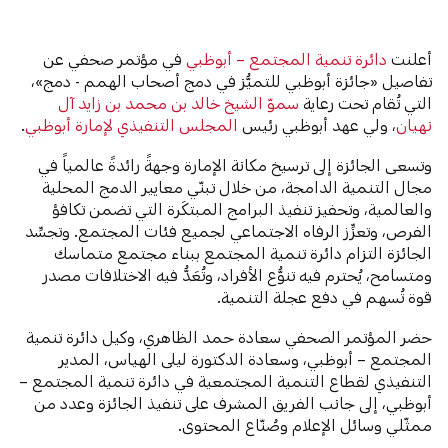
أعلنت
دائرة تنمية المجتمع – أبوظبي
في مؤتمر صحفي عن
تفاصيل «جائزة أبوظبي للتميُّز في دمج أصحاب الهمم - دمج»،
التي تُقام تحت رعاية
سموّ الشيخ خالد بن محمد بن زايد آل
نهيان
، ولي عهد أبوظبي رئيس
المجلس التنفيذي لإمارة أبوظبي
.
وتسعى الجائزة إلى ترسيخ مكانة الإمارة وجهةً رائدةً عالمياً في
مجال التنمية الدامجة، من خلال تبنّي معايير الدمج المحلية
والعالمية، وتحفيز تنفيذ البرامج المبتكَرة التي تضمن تكافؤ
الفرص، وتعزِّز الرفاه الاجتماعي لجميع فئات المجتمع. وتجسِّد
الجائزة التزام دائرة تنمية المجتمع ببناء مجتمع متماسك
ومتسامح، يُحترم فيه تنوُّع الأفراد، وتُعَدُّ فيه الاختلافات مصدر
قوة تُسهم في دفع عجلة التنمية.
حضر المؤتمر الصحفي سعادة حمد الظاهري، وكيل دائرة تنمية
المجتمع – أبوظبي، وسعادة الدكتورة ليلى الهياس، المدير
التنفيذي لقطاع التنمية المجتمعية في دائرة تنمية المجتمع –
أبوظبي، إلى جانب الفريق المشرف على تنفيذ الجائزة وعدد من
ممثّلي وسائل الإعلام وصُنّاع المحتوى.