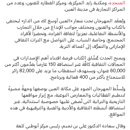
المتحدة
، ومكتبة زايد المركزية، ومركز القطارة للفنون، وعدد من
المراكز التجارية في مدينة العين.
ويُعقَد المهرجان تحت شعار «العين أوسع لك من الدار» ليحتفي
بالكتاب والفنون ومختلف جوانب الإبداع من خلال التجارب
والأنشطة التفاعلية، تعزيزاً لثقافة القراءة، وتحفيزاً لأفراد
المجتمع، وخاصة الشباب، على التواصل مع التراث الثقافي
الإماراتي والتعرُّف إلى أعماله الثرية.
ويمنح الحدث عُشّاق الكتاب فرصة اقتناء أهم الإصدارات في
المجالات الثقافية كافَّة عبر استضافة 150 عارضاً يقدِّمون أكثر من
60,000 عنوان، ويستهدف استقطاب ما يزيد على 82,000 زائر
للاستمتاع بأكثر من 400 فعالية وبرنامج.
ويُسلِّط المهرجان الضوء على مكانة العين بوصفها وجهةً مميزةً
لتنظيم الفعّاليات والمعارض النوعية، مع إبراز مواقعها
التاريخية والتراثية التي تُضفي عليها خصوصية استثنائية، عبر
استضافة أنشطته الثقافية والأدبية والفنية والترفيهية في هذه
المواقع.
وقال سعادة الدكتور علي بن تميم، رئيس مركز أبوظبي للغة