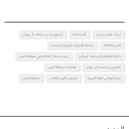
استاد هزاع بن زايد
الاستدامة
الشيخ زايد بن سلطان آل نهيان
الفن والثقافة
جامعة الإمارات العربية المتحدة
دائرة الثقافة والسياحة - أبوظبي
ديوان ممثل الحاكم في منطقة العين
طحنون بن محمد آل نهيان
فعاليات منطقة العين
مركز أبوظبي للغة العربية
معرض العين للكتاب
منطقة العين
المزيد