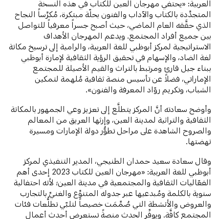
العربية: «يحتفي مهرجان العين للكتاب في هذه النسخة
المتجدِّدة بالكتاب والآداب والفنون بحلّة مبتكرة، مُكرِّساً النجاح
الذي حقَّقه العام الماضي، حيث أصبح جسراً معرفياً للتواصل
بين جميع أفراد المجتمع. ويدعم المهرجان الأهداف
الاستراتيجية لمركز أبوظبي للغة العربية، والرامية إلى ترسيخ مكانة
لغة الضاد، والإسهام في تحقيق الرؤية الثقافية لإمارة أبوظبي
ببناء جيل قارئ ومرتبط بالتراث والقيم الأصيلة للمجتمع
الإماراتي، فضلاً عن تأسيس منصة ثقافية مُلهمة لتمكين
الشباب، وتكريم روّاد المعرفة والفنون».
وأوضح سعادته أنَّ المركز يتطلَّع إلى تعزيز وعي الجمهور بالمكانة
الثقافية والتراثية لمدينة العين، وإرثها العريق من المعالم
والصروح الشاهدة على مراحل تطوُّر دولة الإمارات ومسيرة
نهضتها.
وقال سعادة سعيد حمدان الطنيجي، المدير التنفيذي لمركز
أبوظبي للغة العربية: «مهرجان العين للكتاب 2023 إحدى أهم
الفعّاليات الثقافية والمجتمعية في مدينة العين؛ لأنه احتفالية
سنوية بالكلمة ومُبدعيها عبر جدوله المتنوِّع والغنيِّ بالتجارب
والعروض والأنشطة التي صُمِّمَت خصيصاً لتلبّي تطلُّعات فئات
المجتمع كافَّة. ويوفِّر الحدث منصةً تستعرض أحدث أعمال