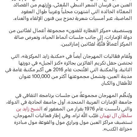
العين من فرسان الشعر النبطي المُغنّى، وإرثهم من القصائد
المغنّاة الخالدة التي اشتهرت محلياً وعربياً طوال العقود
الماضية، عبر أمسيات شعرية تمزج بين فنون الإلقاء والغناء.
ويستضيف «مركز القطارة للفنون» مجموعة أعمال لفنّانين من
دولة الإمارات، إلى جانب جلسات أنماط الحياة، وتعرض صالة
المركز أعمالاً فنِّيَّةً لفنّانين إماراتيين.
وتُقام فعّاليات المهرجان أيضاً في «مكتبة زايد المركزية»، التي
تحتضن حفل تكريم الفائزين بجائزة «كنز الجيل» في دورتها
الثانية. والمكتبة التي افتُتحت عام 2016 هي أكبر مكتبة عامة في
مدينة العين، وتشمل مجموعتها أكثر من 100,000 عنوان
للأطفال والكبار.
ويُنظِّم المهرجان مجموعةً من جلسات برنامجه الثقافي في
جامعة الإمارات العربية المتحدة، أول جامعة اتحادية في الدولة،
والتي تأسست عام 1976 بقرار من المغفور له ا
لشيخ زايد بن
سلطان آل نهيان
طَيَّب الله ثراه. وفي إطار فعاليات المهرجان،
تستضيف مراكز العين مول وبراري مول والفوعة مول مبادرة
«خزانة الكتب».