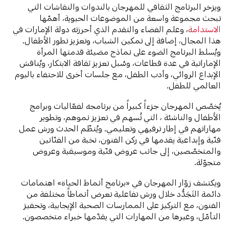
ويزخر البرنامج الثقافي للمهرجان بالندوات والنقاشات التي
تبحث مجموعة واسعة من الموضوعات الحيوية، أهمّها
الاستدامة
، وعلم الفضاء والتقدم الذي أحرزته دولة الإمارات في
هذا المجال، إضافة إلى تمكين الشباب، وتعزيز تطور الأطفال.
ويُسلط البرنامج الضوء على نماذج مضيئة قدمتها المرأة
الإماراتية في عدة قطاعات، وسُبل تعزيز ثقافة الابتكار، ويُناقش
الإبداع الروائي، وأدب الطفل، مع جلسات أخرى للاحتفاء باليوم
العالمي للطفل.
يُخصّص المهرجان جزءاً كبيراً من برنامجه لفعّاليات وبرامج
الأطفال والناشئة ، التي تُسهم في تعزيز نموهم، وتطوير
مهاراتهم في إطار ترفيهي وتعليمي. ويُنظّم الحدث ورش عمل
فنّية وإبداعية يقدمها في ركن الفنون، نخبة من الفنّانين
والمتخصّصين، إلى جانب عروض فنّية وموسيقية وعروض
متجوّلة.
ويكتشف زوّار المهرجان في «برنامج أنماط الحياة» اهتمامات
دائمة التَجَدُّد خلال ورش تفاعلية تعرض أنماطاً مختلفة من
الفنون، مع التركيز على الممارسات الصحية الإيجابية، وتحفيز
التأمّل، وغيرها من المهارات التي يقدّمها خبراء متخصصون.