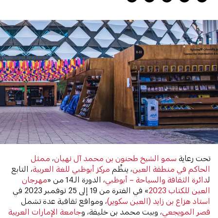
تحت رعاية
سمو الشيخ طحنون بن محمد آل نهيان
،
ممثل
الحاكم في منطقة العين
، ينظِّم
مركز أبوظبي للغة العربية
، التابع
ل
دائرة الثقافة والسياحة – أبوظبي
، الدورة الـ14 من «
مهرجان
العين للكتاب 2023
» في الفترة من 19 إلى 25 نوفمبر 2023 في
استاد هزاع بن زايد (العين سكوير)
، ومواقع ثقافية عدة تشمل
قصر المويجعي
، وبيت محمد بن خليفة، و
جامعة الإمارات العربية