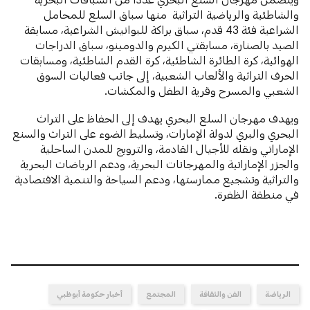
والشاطئية والرياضية التراثية منها سباق السلع للمحامل
الشراعية فئة 43 قدم، سباق براكة للبوانيش الشراعية، مسابقة
الصيد بالصنارة، مسابقتي الكيرم والدومينو، سباق الدراجات
الهوائية، كرة الطائرة الشاطئية، كرة القدم الشاطئية، ومسابقات
الحرف التراثية والألعاب الشعبية، إلى جانب فعاليات السوق
الشعبي والمسرح وقرية الطفل والمكشات.
ويهدف مهرجان السلع البحري يهدف إلى الحفاظ على التراث
البحري والبري لدولة الإمارات، وتسليط الضوء على التراث والسنع
الإماراتي ونقله للأجيال القادمة، والترويج للمدن الساحلية
والجزر الإماراتية والمهرجانات البحرية، ودعم الرياضات البحرية
والتراثية وتشجيع ممارستها، ودعم السياحة والتنمية الاقتصادية
في منطقة الظفرة.
الرياضة
الفن والثقافة
المجتمع
أخبار حكومة أبوظبي