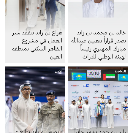
خالد بن محمد بن زايد
هزاع بن زايد يتفقَّد سير
يصدر قراراً بتعيين عبدالله
العمل في مشروع
مبارك المهيري رئيساً
الظاهر السكني بمنطقة
لهيئة أبوظبي للتراث
العين
الرياضة
الأمن
زايد بن حمد يشهد جانباً
منصور بن زايد يطلع على