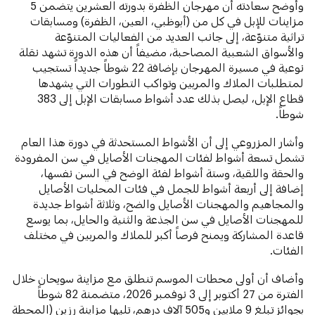
وأوضح سعادته أن مهرجان الظفرة بدورته العشرين يتضمن 5
مزاينات للإبل في كل من (أبوظبي، العين، الظفرة) ومسابقات
تراثية متنوّعة، إلى جانب العديد من الفعاليات المتنوّعة
والأسواق الشعبية المصاحبة، مضيفاً أن هذه الدورة تشهد نقلة
نوعية في مسيرة المهرجان بإضافة 22 شوطاً جديداً تستجيب
لمتطلبات الملاك والمربين وتواكب التطورات التي يشهدها
قطاع الإبل، ليصل بذلك عدد أشواط مسابقات الإبل إلى 383
شوطاً.
وأشار المزروعي إلى أن الأشواط المستحدثة في دورة هذا العام
تشمل تسعة أشواط لفئات المهجنات الأصايل في سن المفرودة
والحقة واللقية، وستة أشواط لفئة الوضح في السن نفسها،
إضافة إلى أربعة أشواط للجمل في فئات المحليات الأصايل
والمجاهيم والمهجنات الأصايل والضح، وثلاثة أشواط جديدة
للمهجنات الأصايل في سن الجذعة والثنية والحايل، بما يوسع
قاعدة المشاركة ويمنح فرصاً أكبر للملاك والمربين في مختلف
الفئات.
وأضاف أن أولى محطات الموسم تنطلق مع مزاينة سويحان خلال
الفترة من 27 أكتوبر إلى 3 نوفمبر 2026، متضمنة 82 شوطاً
بجوائز تبلغ 9 ملايين و505 آلاف درهم، تليها مزاينة رزين (المحطة