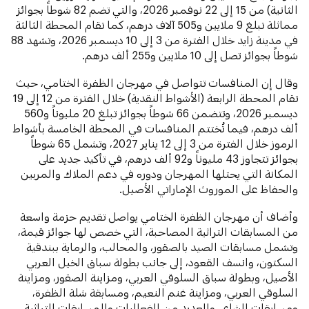
الثانية) من 15 إلى 22 نوفمبر 2026، والتي تضم 82 شوطاً بجوائز
مماثلة تبلغ 9 ملايين و505 آلاف درهم، كما تقام المحطة الثالثة
في مدينة زايد خلال الفترة من 3 إلى 10 ديسمبر 2026، وتشهد 88
شوطاً بجوائز تصل إلى 10 ملايين و255 ألف درهم.
وقال إن المنافسات تتواصل في مهرجان الظفرة الختامي، حيث
تقام المحطة الرابعة (الأشواط النقدية) خلال الفترة من 12 إلى 19
ديسمبر 2026، وتتضمن 66 شوطاً بجوائز تبلغ 20 مليوناً و560
ألف درهم، فيما تُختتم المنافسات في المحطة الخامسة بأشواط
الرموز خلال الفترة من 3 إلى 12 يناير 2027، وتشمل 65 شوطاً
بجوائز تتجاوز 43 مليوناً و92 ألف درهم، في تأكيد جديد على
المكانة التي يحتلها المهرجان ودوره في دعم الملاك والمربين
والحفاظ على الموروث الإماراتي الأصيل.
وأضاف أن مهرجان الظفرة الختامي يواصل تقديم حزمة واسعة
من المسابقات التراثية المصاحبة، التي خصص لها جوائز قيمة،
وتشمل مسابقات الصيد بالصقور، والمحالب، والرماية ببندقية
السكتون، وانسف القعود، إلى جانب بطولة سباق الخيل العربي
الأصيل، وبطولة سباق السلوقي العربي، ومزاينة الصقور، ومزاينة
السلوقي العربي، ومزاينة غنم النعيم، ومسابقة شلة الظفرة،
ومسابقات الشاي، والعديد من الفعاليات والمسابقات التراثية