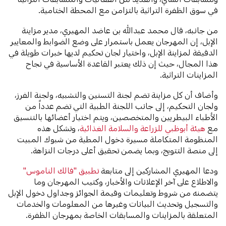
في سوق الظفرة التراثية بالتزامن مع المحطة الختامية.
من جانبه، قال محمد عبدالله بن عاضد المهيري، مدير مزاينة
الإبل، إن المهرجان يعمل باستمرار على وضع الضوابط والمعايير
الدقيقة لمزاينة الإبل، واختيار لجان تحكيم لديها خبرات طويلة في
هذا المجال، حيث إن ذلك يعتبر القاعدة الأساسية في نجاح
المزاينات التراثية.
وأضاف أن كل مزاينة تضم لجنة التسنين والتشبيه، ولجنة الفرز،
ولجان التحكيم، إلى جانب اللجنة الطبية التي تضم عدداً من
الأطباء البيطريين والمتخصصين، ويتم اختيار أعضائها بالتنسيق
مع
هيئة أبوظبي للزراعة والسلامة الغذائية
، وتشكل هذه
المنظومة المتكاملة مسيرة دخول المطية من شبوك المبيت
إلى منصة التتويج، وبما يضمن تحقيق أعلى درجات النزاهة.
ودعا المهيري المشاركين إلى متابعة
تطبيق "فالك الناموس"
والاطلاع على آخر الإعلانات والأخبار، وكتيب المهرجان وما
يتضمنه من شروط وتعليمات وقيمة الجوائز وجداول دخول الإبل
والتسجيل وتحديث البيانات وغيرها من المعلومات والخدمات
المتعلقة بالمزاينات والمسابقات الخاصة بمهرجان الظفرة.