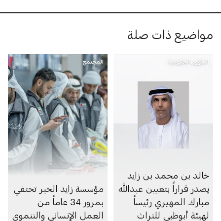
مواضيع ذات صلة
الشؤون الحكومية
المجتمع
خالد بن محمد بن زايد
يصدر قراراً بتعيين عبدالله
مؤسسة زايد الخير تحتفي
مبارك المهيري رئيساً
بمرور 34 عاماً من
لهيئة أبوظبي للتراث
العمل الإنساني والتنموي