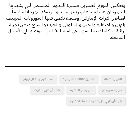
وتعكس الدورة العشرين مسيرة التطوير المستمر التي يشهدها
المهرجان عاماً بعد عام، وتعزز حضوره بوصفه مهرجاناً جامعاً
لعناصر التراث الإماراتي، ومنصة تلتقي فيها الموروثات المرتبطة
بالإبل والصقارة والخيل والسلوقي والحرف والسنع ضمن تجربة
تراثية متكاملة، بما يسهم في استدامة التراث ونقله إلى الأجيال
القادمة.
الفن والثقافة
تطبيق "فالك الناموس"
محمد بن زايد آل نهيان
مزاينة سويحان
مهرجان الظفرة
هيئة أبوظبي للتراث
هيئة أبوظبي للزراعة والسلامة الغذائية