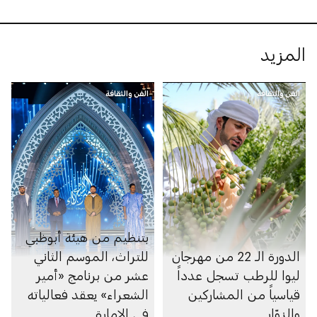
المزيد
الفن والثقافة
الفن والثقافة
بتنظيم من هيئة أبوظبي
الدورة الـ 22 من مهرجان
للتراث، الموسم الثاني
ليوا للرطب تسجل عدداً
عشر من برنامج «أمير
قياسياً من المشاركين
الشعراء» يعقد فعالياته
والزوّار
في الإمارة