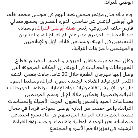
أبوظبي للتراث.
جاء ذلك خلال مؤتمر صحفي عقد اليوم في مجلس محمد خلف
في أبوظبي للإعلان عن تفاصيل الدورة العشرين، بحضور معالي
فارس خلف المزروعي، رئيس
هيئة أبوظبي للتراث
، وسعادة
عبدالله مبارك المهيري مدير عام الهيئة بالإنابة، والمديرين
التنفيذيين في الهيئة، وعدد من مُلاك الإبل والإعلاميين
والمهتمين بالمزاينات التراثية.
وقال سعادة عبيد خلفان المزروعي، المدير التنفيذي لقطاع
المهرجانات والفعاليات في الهيئة، إن المكانة المرموقة التي
وصل إليها مهرجان الظفرة خلال 20 عاماً، جاءت بفضل الدعم
الكبير الذي توليه القيادة الرشيدة لصون التراث، وتسليط الضوء
على دور الإبل في ثقافة وتراث دولة الإمارات، وتطوير المهرجانات
التراثية وتنميتها، وتمكين ملاك الإبل، ودعم المهتمين
بمسابقات الصيد بالصقور والخيول العربية الأصيلة والمسابقات
التراثية، والتي جعلت من إمارة أبوظبي نموذجاً فريداً في مجال
تنظيم المهرجانات التراثية التي تسهم في بناء نسيج اجتماعي
متماسك، يعزز الوحدة الوطنية والانتماء، ويجسد رؤية القيادة
الرشيدة في تعزيز تلاحم الأسرة والمجتمع.