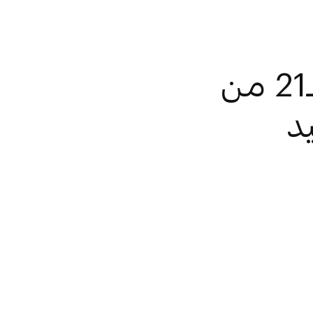
نهيان بن زايد يزور النسخة الـ21 من
د