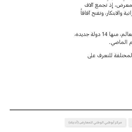
المعرض، إذ تجمع آلاف
الإماراتية والابتكار، وتفتح آفاقاً
وزادت المساحة الكلية للمعرض، الذي يستقطب هذا العام 65 دولة من العالم، منها 14 دولة جديدة،
لمختلفة للتعرف على
مركز أبوظبي الوطني للمعارض (أدنيك)