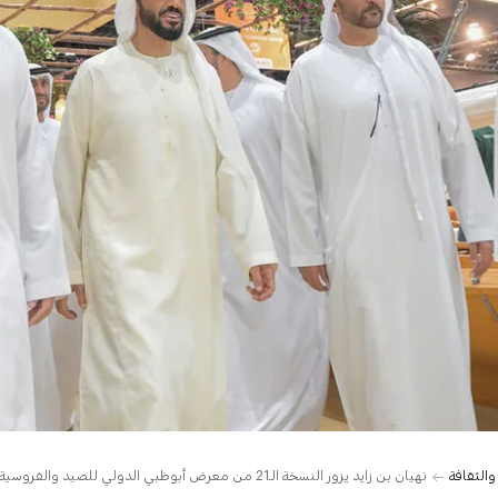
والثقافة
نهيان بن زايد يزور النسخة الـ21 من معرض أبوظبي الدولي للصيد والفروسية