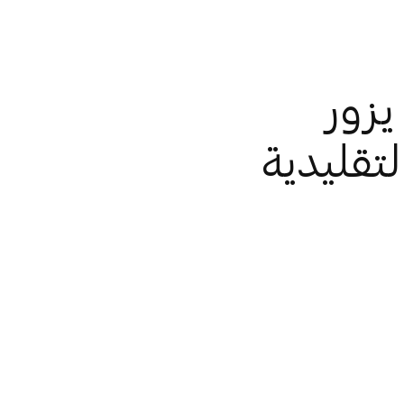
زور
تقليدية