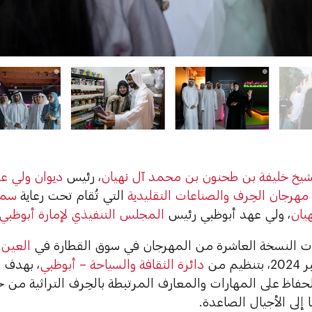
شيخ خليفة بن طحنون بن محمد آل نهيان
، رئيس
ديوان ولي ع
مهرجان الحِرف والصناعات التقليدية
التي تُقام تحت رعاية
سمو
هيان
، ولي عهد أبوظبي رئيس
المجلس التنفيذي لإمارة أبوظبي
ات النسخة العاشرة من المهرجان في سوق القطارة في
العين
دائرة الثقافة والسياحة – أبوظبي
، بهدف 
الحفاظ على المهارات والمعارف المرتبطة بالحِرف التراثية من 
إلى الأجيال الصاعدة.