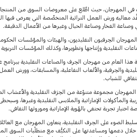
 في المهرجان، حيث اطَّلع على معروضات السوق من المنتجات 
قَّد معاليه ورش العمل التراثية المتخصِّصة التي يعرض فيها ا
ي وصناعة الفخار وصناعة الحبال وغيرها من الأعمال الدقيقة.
مهرجان الحِرفيون التقليديون، والهيئات والمؤسَّسات الحكوم
اعات التقليدية وإنتاجها وتطويرها، وكذلك المؤسَّسات التربوية 
هذا العام من مهرجان الحِرف والصناعات التقليدية ببرنامج 
ليدية والحِرفية، والألعاب التفاعلية، والمسابقات، وورش العمل
ثقافي للشباب.
المهرجان مجموعة متنوّعة من الحِرَف التقليدية والأعشاب الط
بية والمأكولات الإماراتية والملابس التقليدية وغيرها، وسيحظى
 اختبار تجربة تحتفي بالهُوية الإماراتية وموروثها الثقافي.
ليط الضوء على الحِرف التقليدية، يتعاون المهرجان مع العائ
لال دعمها ومساعدتها على التكيُّف مع متطلّبات السوق المتج