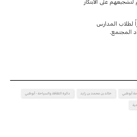
 لتشجيعهم على الابتكار
راً لطلاب المدارس
اد المجتمع.
مة أبوظبي
خالد بن محمد بن زايد
دائرة الثقافة والسياحة - أبوظبي
دية