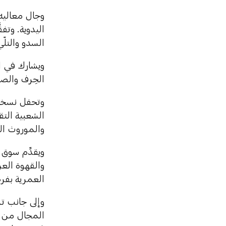
وجال معاليه
اليدوية. وتف
السدو والتلّ
ويشارك في ال
الحِرف والصن
وتحفل نسخة 
الشعبية التق
والموروث ال
ويقدِّم سوق 
والقهوة العر
العمرية بفرصة
وإلى جانب تس
المجال من خ