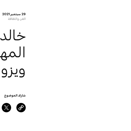
29 سبتمبر 2021
الفن والثقافة
خالد 
المه
ويزو
شارك الموضوع