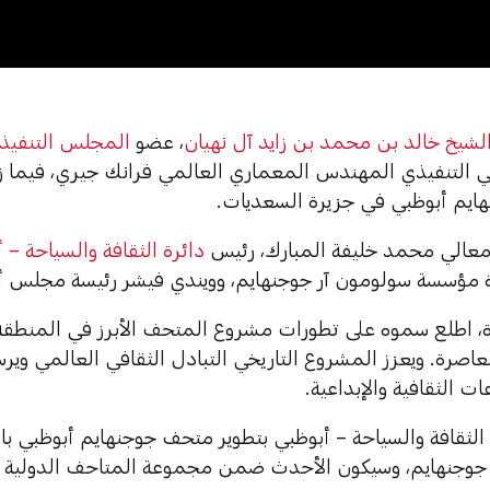
0:
شيخ خالد بن محمد بن زايد آل نهيان
، عضو
المجلس التنفيذي
 التنفيذي المهندس المعماري العالمي فرانك جيري، فيما 
يم أبوظبي في جزيرة السعديات.
معالي محمد خليفة المبارك، رئيس
دائرة الثقافة والسياحة – 
مؤسسة سولومون آر جوجنهايم، وويندي فيشر رئيسة مجلس أ
رة، اطلع سموه على تطورات مشروع المتحف الأبرز في المنطقة 
عاصرة. ويعزز المشروع التاريخي التبادل الثقافي العالمي وي
ات الثقافية والإبداعية.
 الثقافة والسياحة – أبوظبي بتطوير متحف جوجنهايم أبوظبي ب
جوجنهايم، وسيكون الأحدث ضمن مجموعة المتاحف الدولية ا