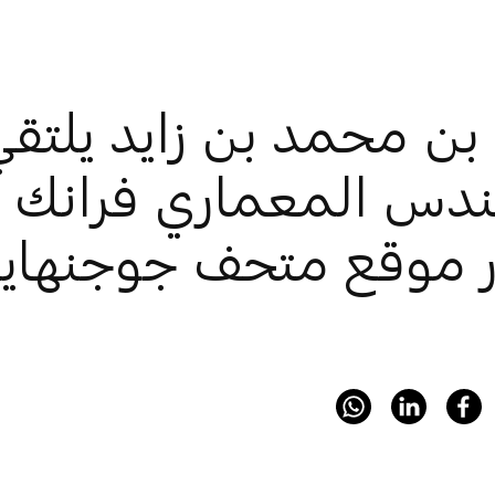
بن محمد بن زايد يلتق
ندس المعماري فرانك 
ر موقع متحف جوجنهاي