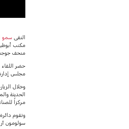
00
التقى
سمو ال
مكتب أبوظبي
متحف جوجنها
حضر اللقاء 
مجلس إدارة 
وخلال الزيا
الحديثة والم
مركزاً للصناع
وتقوم دائرة
سولومون آر 