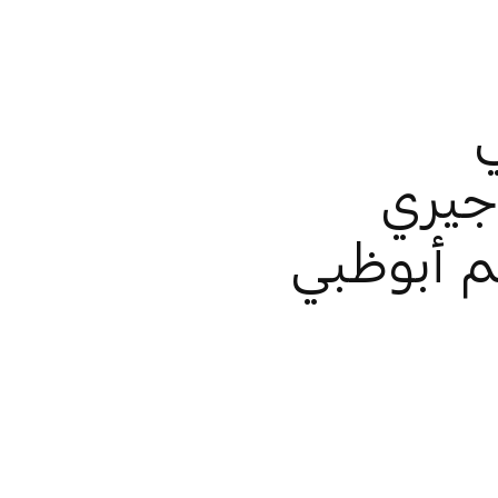
ي
جيري
م أبوظبي