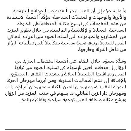
وأشار سموّه إلى أن العين تزخر بالعديد من المواقع التاريخية
والأثرية والوجهات والمنشآت السياحية، مؤكّداً أهمية الاستفادة
من هذه المقومات في ترسيخ مكانة المنطقة على الخارطة
السياحية المحلية والإقليمية والعالمية، من خلال تطوير المزيد
من المشاريع والمبادرات التي تُسلِّط الضوء على التراث الثقافي
الغني للمدينة، وتوفر تجربة سياحية متكاملة تُلبي تطلُّعات الزوّار
من داخل الدولة وخارجها.
وشدَّد سموّه، خلال اللقاء، على أهمية استقطاب المزيد من
الزوّار إلى منطقة العين للإسهام في تسليط الضوء على تراثها
الغني ومواقعها الطبيعية الخلابة ومشهدها الثقافي المتنوّع،
بالإضافة إلى دعم الفعاليات السنوية، ومن أبرزها مهرجان الحرف
اليدوية التقليدية، ومهرجان العين للكتاب، ومهرجان أم الإمارات،
ومهرجان دار الزين العائلي، ما يسهم في جذب المزيد من الزوّار،
ويرسِّخ مكانة منطقة العين كوجهة سياحية وثقافية رائدة.