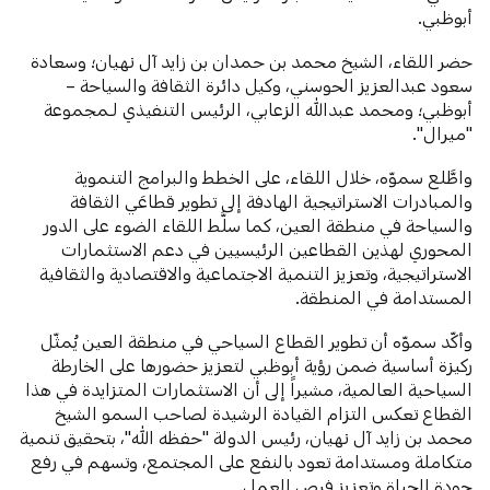
أبوظبي.
حضر اللقاء، الشيخ محمد بن حمدان بن زايد آل نهيان؛ وسعادة
سعود عبدالعزيز الحوسني، وكيل دائرة الثقافة والسياحة –
أبوظبي؛ ومحمد عبدالله الزعابي، الرئيس التنفيذي لـمجموعة
"ميرال".
واطَّلع سموّه، خلال اللقاء، على الخطط والبرامج التنموية
والمبادرات الاستراتيجية الهادفة إلى تطوير قطاعَي الثقافة
والسياحة في منطقة العين، كما سلَّط اللقاء الضوء على الدور
المحوري لهذين القطاعين الرئيسيين في دعم الاستثمارات
الاستراتيجية، وتعزيز التنمية الاجتماعية والاقتصادية والثقافية
المستدامة في المنطقة.
وأكّد سموّه أن تطوير القطاع السياحي في منطقة العين يُمثّل
ركيزة أساسية ضمن رؤية أبوظبي لتعزيز حضورها على الخارطة
السياحية العالمية، مشيراً إلى أن الاستثمارات المتزايدة في هذا
القطاع تعكس التزام القيادة الرشيدة لصاحب السمو الشيخ
محمد بن زايد آل نهيان، رئيس الدولة "حفظه الله"، بتحقيق تنمية
متكاملة ومستدامة تعود بالنفع على المجتمع، وتسهم في رفع
جودة الحياة وتعزيز فرص العمل.