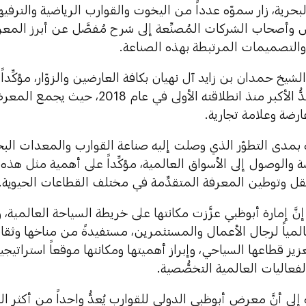
لبحرية، زار سموّه عدداً من اليخوت والقوارب الرياضية والترف
وأصحاب الشركات المُصنِّعة إلى شرح مُفصَّل عن أبرز الم
والتصميمات المرتبطة بهذه الصناعة.
لشيخ حمدان بن زايد آل نهيان بكافة العارضين والزوّار، مؤكِّداً 
بمدى التطوّر الذي وصلت إليه صناعة القوارب والمعدات البحر
 والوصول إلى الأسواق العالمية، مؤكِّداً على أهمية مثل هذه
قل وتوطين المعرفة المتقدِّمة في مختلف القطاعات الحيوية.
نَّ إمارة أبوظبي عزَّزت مكانتها على خريطة السياحة العالمية،
عالمياً لرجال الأعمال والمستثمرين، مستفيدةً من مناخها وثقا
عزيز قطاعها السياحي، وإبراز أهميتها ومكانتها موقعاً استراتيجي
عاليات العالمية التخصُّصية.
إلى أنَّ معرض أبوظبي الدولي للقوارب يُعدُّ واحداً من أكثر ال