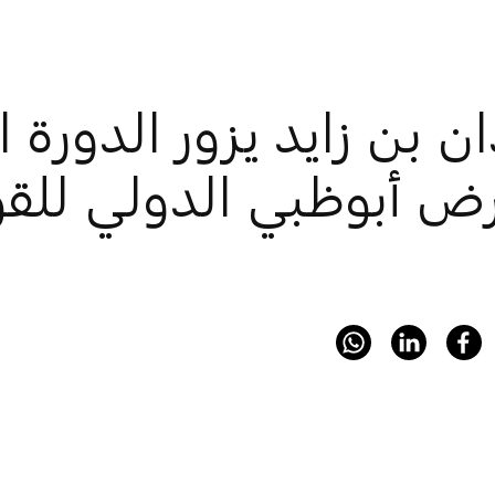
ض أبوظبي الدولي للقو