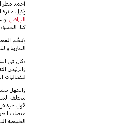
أحمد مطر ال
وكيل دائرة ا
الرياضي
؛ وس
كبار المسؤول
ويُنظَّم ال
المارينا والقن
وكان في است
والرئيس الت
للفعاليات ال
واستهل سموّ
مختلف المنتج
لأول مرة في
منصات العرو
الطبيعية الت