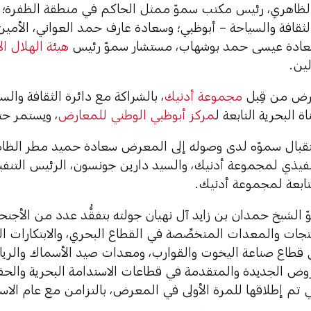
ظاهري، رئيس مكتب سموّ ممثل الحاكم في منطقة الظفرة؛ 
لثقافة والسياحة – أبوظبي؛ وسعادة عارف حمد العواني، الأمين 
عادة عيسى حمد بوشهاب، مستشار سموّ رئيس
هيئة الهلال ال
ين.
معرض من قِبل
مجموعة أدنيك
، بالشراكة مع دائرة الثقافة والس
اة البحرية التابعة ل
مركز أبوظبي الوطني للمعارض
، ويستمر حتى 12 نوفمبر 
قبال سموّه لدى وصوله إلى المعرض سعادة حميد مطر الظا
نفيذي لمجموعة أدنيك، والسيد دارين جونسون، الرئيس التنفي
تابعة لمجموعة أدنيك.
 الشيخ حمدان بن زايد آل نهيان جولته بتفقُّد عدد من الأجن
ات والمعدات المتخصِّصة في القطاع البحري، والابتكارات الف
 قطاع صناعة اليخوت والقوارب، ومعدات صيد الأسماك والرياضا
ض الجديدة والمتقدمة في قطاعات الاستدامة البحرية والحفاظ
ي تم إطلاقها للمرة الأولى في المعرض، بالتزامن مع عام الاس