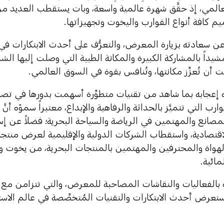
المي، إذ حقَّق شهرة عالمية واسعة، وبات يستقطب العديد م
م كافة أنواع القوارب واليخوت وتجهيزاتها.
 عن سعادته بزيارة المعرض، والتعرُّف على أحدث الابتكارات في
مشيداً بالمشاركة الكبيرة والمكانة الطيبة التي وصلت إليها الش
 أن تُعزِّز مكانتها، وتُنافس بقوة في السوق العالمي.
 إعجابه بما شاهد من تقنيات متطوِّرة أسهمت بدورها في تص
رب التي تتميَّز بالحداثة والرفاهية والإبداع، معتبراً سموّه أن
مصانع والمهتمين في الرياضة والسياحة البحرية؛ فضلاً عن إ
اقتصادية، واستقطاب الشركات الدولية والإقليمية لعرض منتجا
هواة والمحترفين والمهتمين بالمنتجات البحرية، من يخوت 
مائية.
 بالفعاليات والنقاشات المصاحبة للمعرض، والتي تتزامن مع 
ستعرض أحدث الابتكارات والتقنيات المُتخصِّصة في عالم الاستد