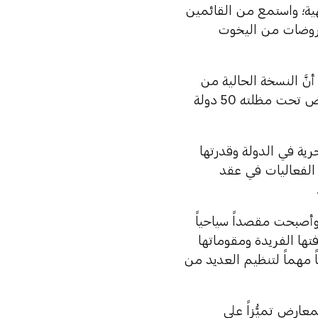
يهية؛ واستمع من القائمين
عروضات من اليخوت
أنَّ النسخة الحالية من
المعرض تُعدُّ الأكبر منذ انطلاقته الأولى في عام 2018، حيث يجمع المعرض تحت مظلته 50 دولة
ية في الدولة وقدرتها
 الفعاليات في عقد
 وأصبحت مقصداً سياحياً
فتها الفريدة ومقوماتها
اً مهماً لتنظيم العديد من
معارض تميُّزاً على