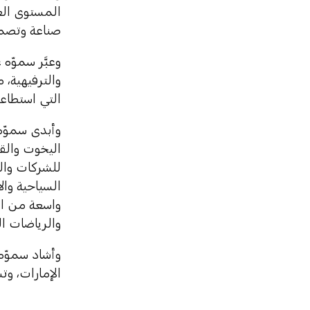
المستوى الع
صناعة وتصمي
وعبَّر سموّه
والترفيهية، 
التي استطاعت
وأبدى سموّه
اليخوت والقوا
للشركات وال
السياحية وال
واسعة من ال
والرياضات ال
وأشاد سموّه
الإمارات، وت