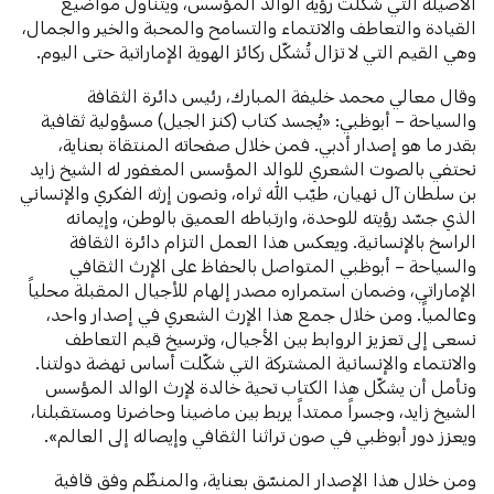
الأصيلة التي شكّلت رؤية الوالد المؤسس، ويتناول مواضيع
القيادة والتعاطف والانتماء والتسامح والمحبة والخير والجمال،
وهي القيم التي لا تزال تُشكّل ركائز الهوية الإماراتية حتى اليوم.
وقال معالي محمد خليفة المبارك، رئيس دائرة الثقافة
والسياحة – أبوظبي: «يُجسد كتاب (كنز الجيل) مسؤولية ثقافية
بقدر ما هو إصدار أدبي. فمن خلال صفحاته المنتقاة بعناية،
نحتفي بالصوت الشعري للوالد المؤسس المغفور له الشيخ زايد
بن سلطان آل نهيان، طيّب الله ثراه، ونصون إرثه الفكري والإنساني
الذي جسّد رؤيته للوحدة، وارتباطه العميق بالوطن، وإيمانه
الراسخ بالإنسانية. ويعكس هذا العمل التزام دائرة الثقافة
والسياحة – أبوظبي المتواصل بالحفاظ على الإرث الثقافي
الإماراتي، وضمان استمراره مصدر إلهام للأجيال المقبلة محلياً
وعالمياً. ومن خلال جمع هذا الإرث الشعري في إصدار واحد،
نسعى إلى تعزيز الروابط بين الأجيال، وترسيخ قيم التعاطف
والانتماء والإنسانية المشتركة التي شكّلت أساس نهضة دولتنا.
ونأمل أن يشكّل هذا الكتاب تحية خالدة لإرث الوالد المؤسس
الشيخ زايد، وجسراً ممتداً يربط بين ماضينا وحاضرنا ومستقبلنا،
ويعزز دور أبوظبي في صون تراثنا الثقافي وإيصاله إلى العالم».
ومن خلال هذا الإصدار المنسّق بعناية، والمنظّم وفق قافية