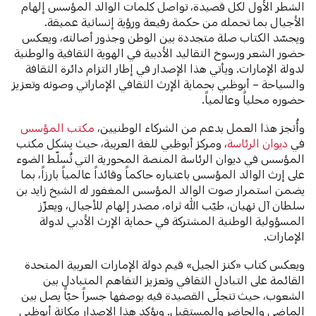
الشطر الأول لكل قصيدة، تواصل كلمات الوالد المؤسس إلهام
الأجيال بما تحمله من حكمة رفيعة ورؤية إنسانية عميقة.
ويجسّد الكتاب صلة متجددة بين الوطن وجذور أصالته، ويعكس
حضور الشعر ورسوخ التقاليد الأدبية في الهوية الثقافية والوطنية
لدولة الإمارات. ويأتي هذا الإصدار في إطار التزام دائرة الثقافة
والسياحة – أبوظبي بحماية الإرث الثقافي الإماراتي وصونه وتعزيز
حضوره محلياً وعالمياً.
وأُنجز هذا العمل بدعم من الشركاء الوطنيين،
مكتب المؤسس
في
ديوان الرئاسة
، ومركز أبوظبي للغة العربية، حيث يشكل مكتب
المؤسس في ديوان الرئاسة المنصة المحورية التي تُسلّط الضوء
على إرث الوالد المؤسس باعتباره حاكماً وقائداً عالمياً بارزاً، بما
يضمن استمرار صوت الوالد المؤسس المغفور له الشيخ زايد بن
سلطان آل نهيان، طيّب الله ثراه، مصدر إلهام للأجيال، ويعزّز
المسؤولية الوطنية المشتركة في حماية الإرث الأدبي لدولة
الإمارات.
ويعكس كتاب «كنز الجيل» قيم دولة الإمارات العربية المتحدة
القائمة على التبادل الثقافي وتعزيز التفاهم المتبادل بين
الشعوب، حيث تتجلّى القصيدة فيه بوصفها جسراً حيّاً يصل بين
الماضي والحاضر والمستقبل. ويؤكد هذا الإصدار مكانة أبوظبي