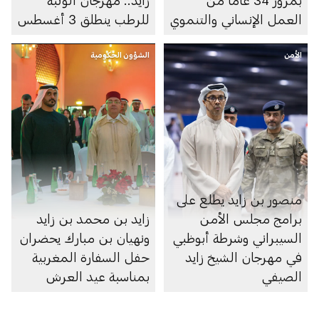
العمل الإنساني والتنموي
للرطب ينطلق 3 أغسطس
الأمن
الشؤون الحكومية
منصور بن زايد يطلع على
برامج مجلس الأمن
زايد بن محمد بن زايد
السيبراني وشرطة أبوظبي
ونهيان بن مبارك يحضران
في مهرجان الشيخ زايد
حفل السفارة المغربية
الصيفي
بمناسبة عيد العرش