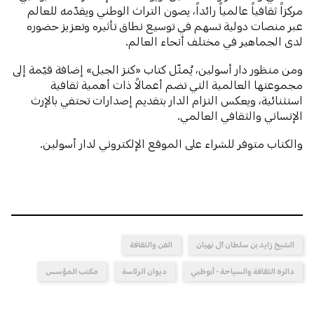
مركزاً ثقافياً عالمياً رائداً، يصون التراث الوطني ويقدّمه للعالم
عبر منصات دولية تسهم في توسيع نطاق تأثيره وتعزيز حضوره
لدى الجماهير في مختلف أنحاء العالم.
ومن منظور دار أسولين، يُمثّل كتاب «كنز الجيل» إضافة قيّمة إلى
مجموعتها العالمية التي تضم أعمالاً ذات أهمية ثقافية
استثنائية، ويعكس التزام الدار بتقديم إصدارات تحتفي بالإرث
الإنساني والثقافي العالمي.
والكتاب متوفر للشراء على الموقع الإلكتروني لدار أسولين.
الشيخ زايد بن سلطان آل نهيان
الفن والثقافة
دائرة الثقافة والسياحة - أبوظبي
ديوان الرئاسة
مكتب المؤسس