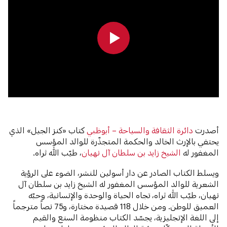
0:00
0:00
أصدرت
دائرة الثقافة والسياحة – أبوظبي
كتاب «كنز الجيل» الذي
يحتفي بالإرث الخالد والحكمة المتجذّرة للوالد المؤسس
المغفور له
الشيخ زايد بن سلطان آل نهيان
، طيّب الله ثراه.
ويسلط الكتاب الصادر عن دار أسولين للنشر، الضوء على الرؤية
الشعرية للوالد المؤسس المغفور له الشيخ زايد بن سلطان آل
نهيان، طيّب الله ثراه، تجاه الحياة والوحدة والإنسانية، وحبّه
العميق للوطن. ومن خلال 118 قصيدة مختارة، و75 نصاً مترجماً
إلى اللغة الإنجليزية، يجسّد الكتاب منظومة السنع والقيم