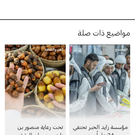
مواضيع ذات صلة
المجتمع
الفن والثقافة
مؤسسة زايد الخير تحتفي
تحت رعاية منصور بن
بمرور 34 عاماً من
زايد.. مهرجان الوثبة