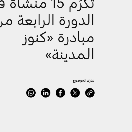
تكرِّم 15 منشأة
الدورة الرابعة م
مبادرة «كنوز
المدينة»
شارك الموضوع