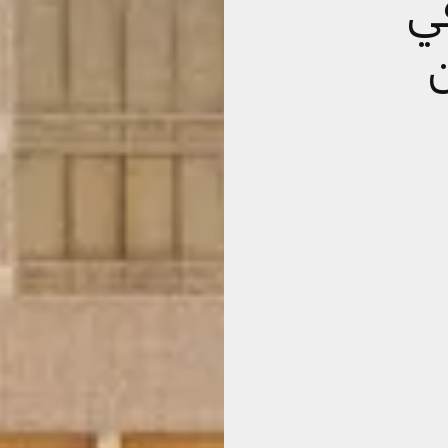
 في
ن