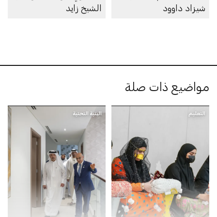
شيزاد داوود
الشيخ زايد
مواضيع ذات صلة
التعليم
البنية التحتية