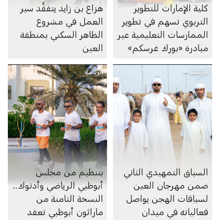
كلية الإمارات للتطوير
هزاع بن زايد يتفقَّد سير
التربوي تسهم في تطوير
العمل في مشروع
الممارسات التعليمية عبر
الظاهر السكني بمنطقة
مبادرة «بورك غرسكم»
العين
الرياضة
الرياضة
السباق التمهيدي الثاني
بتنظيم من مجلس
ضمن مهرجان العين
أبوظبي الرياضي وأدنوك..
لسباقات الهجن يواصل
النسخة الثامنة من
فعالياته في ميدان
ماراثون أبوظبي تعقد