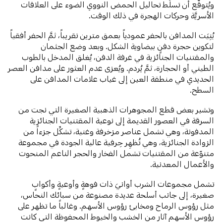
ويُتوقَّع أن تسلِّط تحاليل الحمض النووي الضوء على العلاقات
الأسريَّة وحركات الهجرة في ذلك الوقت.
بُنِيَت المدافن بالحفر عمودياً بعمق مترين تقريباً، ثمَّ الحفر أفقياً
لتكوين حجرة دفنٍ بيضاوية الشكل. وبعد وضع الجثمان
والمقتنيات الجنائزية في غرفة الدفن، يُغلق المدخل بالطوب
الطيني أو الحجارة، ثمَّ يُردم. ويُعزى عدم العثور على مدافن العصر
الحديدي في منطقة العين إلى غياب علامات المدافن على
السطح.
وتشير بعض قطع المجوهرات الذهبية الصغيرة التي نجت من
السرقة في العصور القديمة إلى نوعية المقتنيات الجنائزية
المدفونة، وهي تشمل عناصر مزخرفة وغنية، تشكِّل جزءاً من
الزوادة الجنائزية، وهي تُظهِر حِرفية عالية الجودة في مجموعة
متنوّعة من المقتنيات تشمل الفخار والحجر الناعم المنحوت
والأعمال المعدنية.
تشمل مجموعات الشرب أوانيَ ذات فوهةٍ وأوعيةٍ وأكوابٍ
صغيرة، إلى جانب أسلحة عديدة مصنوعة من سبائك النحاس،
مثل رؤوس الرماح ومخابئ رؤوس الأسهم. وغالباً ما تظهر على
رؤوس الأسهم آثار من الخشب والخيوط المحفوظة التي كانت