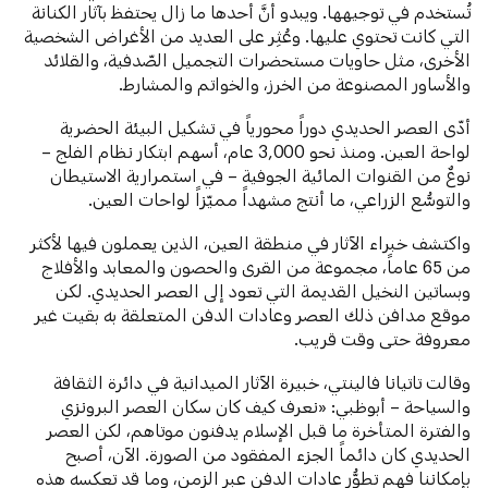
تُستخدم في توجيهها. ويبدو أنَّ أحدها ما زال يحتفظ بآثار الكنانة
التي كانت تحتوي عليها. وعُثِر على العديد من الأغراض الشخصية
الأخرى، مثل حاويات مستحضرات التجميل الصّدفية، والقلائد
والأساور المصنوعة من الخرز، والخواتم والمشارط.
أدّى العصر الحديدي دوراً محورياً في تشكيل البيئة الحضرية
لواحة العين. ومنذ نحو 3,000 عام، أسهم ابتكار نظام الفلج –
نوعٌ من القنوات المائية الجوفية – في استمرارية الاستيطان
والتوسُّع الزراعي، ما أنتج مشهداً مميّزاً لواحات العين.
واكتشف خبراء الآثار في منطقة العين، الذين يعملون فيها لأكثر
من 65 عاماً، مجموعة من القرى والحصون والمعابد والأفلاج
وبساتين النخيل القديمة التي تعود إلى العصر الحديدي. لكن
موقع مدافن ذلك العصر وعادات الدفن المتعلقة به بقيت غير
معروفة حتى وقت قريب.
وقالت تاتيانا فالينتي، خبيرة الآثار الميدانية في دائرة الثقافة
والسياحة – أبوظبي: «نعرف كيف كان سكان العصر البرونزي
والفترة المتأخرة ما قبل الإسلام يدفنون موتاهم، لكن العصر
الحديدي كان دائماً الجزء المفقود من الصورة. الآن، أصبح
بإمكاننا فهم تطوُّر عادات الدفن عبر الزمن، وما قد تعكسه هذه