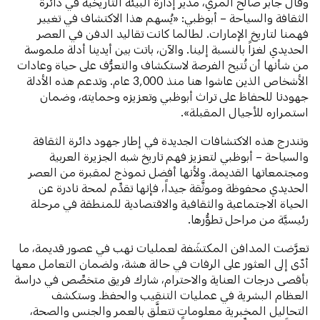
وقال جابر صالح المري، مدير إدارة البيئة التاريخية في دائرة
الثقافة والسياحة – أبوظبي: «يُسهم هذا الاكتشاف في تغيير
فهمنا لتاريخ الإمارات. لطالما كانت تقاليد الدفن في العصر
الحديدي لغزاً بالنسبة إلينا. والآن، باتت بين أيدينا أدلة ملموسة
من شأنها أن تُتيح الفرصة لاستكشاف والتعرُّف على حياة وعادات
الأشخاص الذين عاشوا هنا منذ 3,000 عام. وتدعم هذه الأدلة
جهودنا للحفاظ على تراث أبوظبي وتعزيزه وحمايته، وضمان
استمراره للأجيال المقبلة».
وتندرج هذه الاكتشافات الجديدة في إطار جهود دائرة الثقافة
والسياحة – أبوظبي لتعزيز فهم تاريخ شبه الجزيرة العربية
ومجتمعاتها القديمة. ولأنها أفضل نموذج لمقبرة من العصر
الحديدي محفوظة وموثَّقة جيداً، فإنها تقدِّم لمحة نادرة عن
الحياة الاجتماعية والثقافية والاقتصادية للمنطقة في مرحلة
رئيسيَّة من مراحل تطوُّرها.
تعرَّضت المدافن المكتشَفة لعمليات نهب في عصور قديمة، ما
أدّى إلى العثور على الرفات في حالة هشة، ولضمان التعامل معها
بأقصى درجات العناية والاحترام، شارك فريق متخصِّص في دراسة
العظام البشرية في عمليات التنقيب والحفظ. وستكشف
التحاليل المخبرية معلوماتٍ تتعلَّق بالعمر والجنس والصحة،