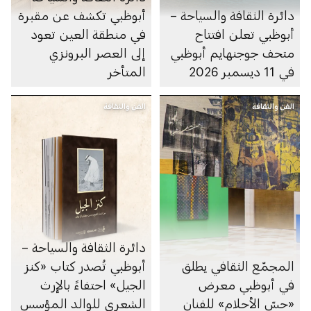
دائرة الثقافة والسياحة –
أبوظبي تكشف عن مقبرة
أبوظبي تعلن افتتاح
في منطقة العين تعود
متحف جوجنهايم أبوظبي
إلى العصر البرونزي
في 11 ديسمبر 2026
المتأخر
الفن والثقافة
الفن والثقافة
دائرة الثقافة والسياحة –
المجمّع الثقافي يطلق
أبوظبي تُصدر كتاب «كنز
في أبوظبي معرض
الجيل» احتفاءً بالإرث
«حسّ الأحلام» للفنان
الشعري للوالد المؤسس