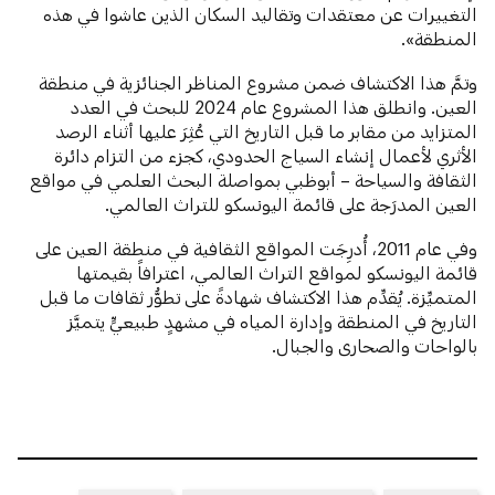
التغييرات عن معتقدات وتقاليد السكان الذين عاشوا في هذه
المنطقة».
وتمَّ هذا الاكتشاف ضمن مشروع المناظر الجنائزية في منطقة
العين. وانطلق هذا المشروع عام 2024 للبحث في العدد
المتزايد من مقابر ما قبل التاريخ التي عُثِرَ عليها أثناء الرصد
الأثري لأعمال إنشاء السياج الحدودي، كجزء من التزام دائرة
الثقافة والسياحة – أبوظبي بمواصلة البحث العلمي في مواقع
العين المدرَجة على قائمة اليونسكو للتراث العالمي.
وفي عام 2011، أُدرِجَت المواقع الثقافية في منطقة العين على
قائمة اليونسكو لمواقع التراث العالمي، اعترافاً بقيمتها
المتميِّزة. يُقدِّم هذا الاكتشاف شهادةً على تطوُّر ثقافات ما قبل
التاريخ في المنطقة وإدارة المياه في مشهدٍ طبيعيٍّ يتميَّز
بالواحات والصحارى والجبال.