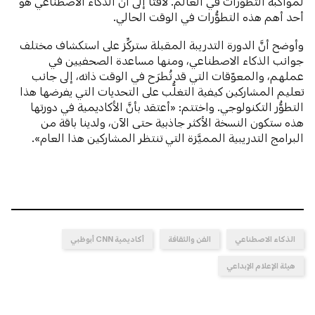
لمواكبة التطوُّرات في العالم. لافتاً إلى أنَّ الذكاء الاصطناعي هو
أحد أهم هذه التطوُّرات في الوقت الحالي.
وأوضح أنَّ الدورة التدريبة المقبلة ستركِّز على استكشاف مختلف
جوانب الذكاء الاصطناعي، ومنها مساعدة الصحفيين في
عملهم، والمعوّقات التي قد تُطرَح في الوقت ذاته، إلى جانب
تعليم المشاركين كيفية التغلُّب على التحديات التي يفرضها هذا
التطوُّر التكنولوجي. واختتم: «أعتقد بأنَّ الأكاديمية في دورتها
هذه ستكون النسخة الأكثر جاذبية حتى الآن، ولدينا باقة من
البرامج التدريبية المميَّزة التي تنتظر المشاركين هذا العام».
الذكاء الاصطناعي
الفن والثقافة
أكاديمية CNN أبوظبي
هيئة الإعلام الإبداعي