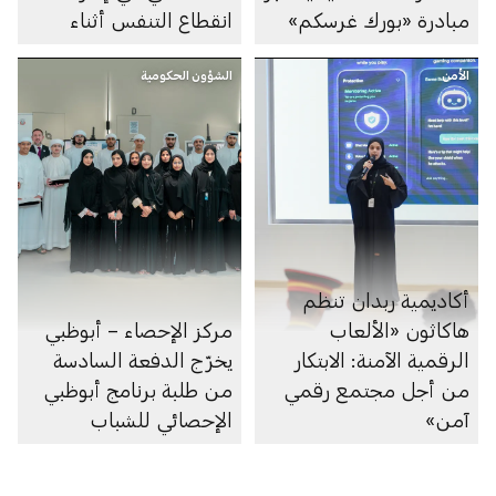
مبادرة «بورك غرسكم»
انقطاع التنفس أثناء
النوم
الأمن
الشؤون الحكومية
أكاديمية ربدان تنظم
هاكاثون «الألعاب
مركز الإحصاء – أبوظبي
الرقمية الآمنة: الابتكار
يخرّج الدفعة السادسة
من أجل مجتمع رقمي
من طلبة برنامج أبوظبي
آمن»
الإحصائي للشباب