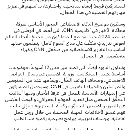
للمشاركين فرصة إنشاء نماذجهم واختبارها، ما يُسهم في تعزيز
مهاراتهم العملية في هذا المجال.
وسيكون موضوع الذكاء الاصطناعي المحور الأساسي لغرفة
محاكاة الأخبار في أكاديمية CNN، التي تُعقَد في أبوظبي في
ديسمبر 2024، حيث يجتمع المشاركون من مختلف أنحاء العالم
لخوضِ تدريباتٍ مكثَّفة على مدى أسبوعٍ كامل، يتعلَّمون خلالها
أساسيات التقارير الاستقصائية من صحفيِّي CNN وخبراء
متخصِّصين في المجال.
وتتناول الدورة أيضاً، التي تمتد على مدى 12 أسبوعاً، موضوعات
أساسية تشمل البودكاست، ورواية القصص عبر وسائل التواصل
الاجتماعي، وصحافة الهاتف النقّال، ويقدِّمها عدد من المذيعين
والمراسلين والخبراء التقنيين في CNN. وسيحصل المشاركون
على المهارات الأساسية للعمل في غرفة الأخبار، ومنها أساليب
التحقُّق الصحفي مثل تحديد الموقع الجغرافي، والبحث العكسي
عن الصور، والقصص المصوَّرة، وكتابة السيناريوهات، إلى جانب
فهم عميق لأخلاقيات المهنة الصحفية من خلال ورش عمل
تفاعلية، وجلسات تدريبية، وبرامج تعليمية رقمية عند الطلب.
وقال محمد ضبيع، المدير العام لهيئة الإعلام الإبداعي بالإنابة: