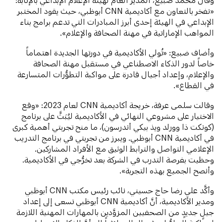
«نفخر بالتعاون مع أكاديمية CNN أبوظبي، حيث يقود المختبر
الإبداعي في الهيئة إحدى أبرز المبادرات التي تدعم برامج بناء
المواهب الإماراتية في مهنة الصحافة والإعلام».
وأضاف ضبيع: «تُولي الأكاديمية في دورتها الجديدة اهتماماً
خاصاً لدور الذكاء الاصطناعي في مستقبل مهنة الصحافة
والإعلام، وإعداد أجيال قادرة على مواكبة التطوُّرات المتسارعة
في القطاع».
وقالت سلمى عرفة، خريجة أكاديمية CNN لعام 2023: «وقع
الاختيار على مشروعي النهائي في الأكاديمية ليُبَثَّ على برنامج
(كونكت ذا وورلد ويذ بيكي أندرسون)، ما منح تجربتي أهمية كبرى
في أكاديمية CNN أبوظبي. ويبرز من تجربتي في برنامج التدريب
الإعلامي التواصل والترابط الوثيق مع الأفراد المشاركين.
وحظيت بفرصة التدرب في الشركة بعد تخرُّجي في الأكاديمية.
وأنصح الجميع بهذه التجربة».
وأكَّد علي رضا حاج حسيني، نائب رئيس مكتب CNN أبوظبي
ومدير الأكاديمية، أنَّ أكاديمية CNN أبوظبي تسعى إلى إعداد
جيلٍ جديدٍ من الصحفيين المزوَّدين بالمهارات المهنية اللازمة