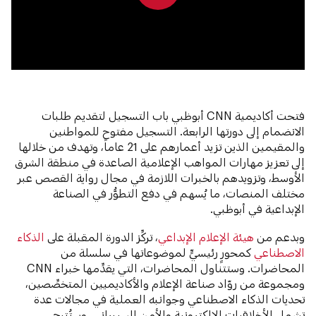
0:00
0:00
فتحت أكاديمية CNN أبوظبي باب التسجيل لتقديم طلبات
الانضمام إلى دورتها الرابعة. التسجيل مفتوح للمواطنين
والمقيمين الذين تزيد أعمارهم على 21 عاماً، وتهدف من خلالها
إلى تعزيز مهارات المواهب الإعلامية الصاعدة في منطقة الشرق
الأوسط، وتزويدهم بالخبرات اللازمة في مجال رواية القصص عبر
مختلف المنصات، ما يُسهم في دفع التطوُّر في الصناعة
الإبداعية في أبوظبي.
وبدعم من
هيئة الإعلام الإبداعي
، تركِّز الدورة المقبلة على
الذكاء
الاصطناعي
كمحورٍ رئيسيٍّ لموضوعاتها في سلسلة من
المحاضرات. وستتناول المحاضرات، التي يقدِّمها خبراء CNN
ومجموعة من روّاد صناعة الإعلام والأكاديميين المتخصِّصين،
تحديات الذكاء الاصطناعي وجوانبه العملية في مجالات عدة
تشمل الأخلاقيات الإلكترونية والأمن السيبراني، وستُتيح