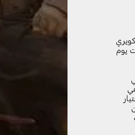
كويري
ت يوم
ي
هي
يار
ن