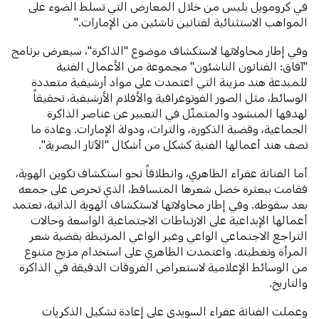
في كرومويل بليس من خلال المعارض التي تسلط الضوء على
المواهب الاستثنائية لفنانين ناشئين من الإمارات."
وفي إطار محاولاتها لاستكشاف موضوع "الذاكرة"، سيعرض برنامج
"آفاق: الفنانون الناشئون" مجموعة من الأعمال الفنية
للمبدعة هند مزينة التي اعتمدت على مواد أرشيفية متعددة
الوسائط، مثل الصور الفوتوغرافية والأفلام الأرشيفية، تحقيقاً
لهدفها المنشود والمتمثّل في التعبير عن عناصر الذاكرة
الجماعية، وقضية الذكورة، والتراث، ودولة الإمارات. وعادة ما
تصف هند أعمالها الفنية كشكل من أشكال "الآثار البصرية".
أما الفنانة عفراء الظاهري، وانطلاقاً نحو استكشاف تكوين الهوية،
فقامت ببعثرة خصل شعرها المتساقط، الذي تحرص على جمعه
بعد سقوطه. وفي إطار محاولاتها لاستكشاف الهوية الذاتية، تعتمد
أعمالها الإبداعية على الارتباطات الاجتماعية الواسعة وحالات
التراجع الاجتماعي الواعي وغير الواعي المرتبطة بقضية شعر
المرأة وتغطيته. واعتمدت الظاهري على استخدام مزيج متنوع
من الوسائط الإعلامية لاستعراض الفروقات الدقيقة في الذاكرة
والتاريخ.
وعملت الفنانة عفراء السويدي على إعادة تشكيل الذكريات