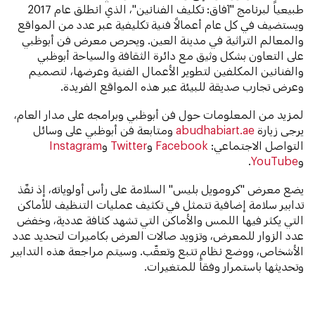
طبيعياً لبرنامج "آفاق: تكليف الفنانين"، الذي انطلق عام 2017
ويستضيف في كل عام أعمالاً فنية تكليفية عبر عدد من المواقع
والمعالم التراثية في مدينة العين. ويحرص معرض فن أبوظبي
على التعاون بشكل وثيق مع دائرة الثقافة والسياحة أبوظبي
والفنانين المكلفين لتطوير الأعمال الفنية وعرضها، لتصميم
وعرض تجارب صديقة للبيئة عبر هذه المواقع الفريدة.
لمزيد من المعلومات حول فن أبوظبي وبرامجه على مدار العام،
يرجى زيارة
abudhabiart.ae
ومتابعة فن أبوظبي على وسائل
التواصل الاجتماعي:
Facebook
و
Twitter
و
Instagram
و
YouTube
.
يضع معرض "كرومويل بليس" السلامة على رأس أولوياته، إذ نفّذ
تدابير سلامة إضافية تتمثل في تكثيف عمليات التنظيف للأماكن
التي يكثر فيها اللمس والأماكن التي تشهد كثافة عددية، وخفض
عدد الزوار
للمعرض
، وتزويد صالات العرض بكاميرات لتحديد عدد
الأشخاص، ووضع نظام تتبع وتعقّب. وسيتم مراجعة هذه التدابير
وتحديثها باستمرار وفقاً للمتغيرات.