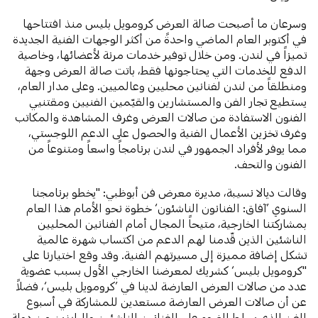
وسرعان ما أصبحت صالة العرض كرومويل بليس منذ افتتاحها
في أكتوبر العام الماضي واحدةً من أكثر الوجهات الفنية الجديدة
تميزاً في لندن. ومن خلال توفير خدمات مرنة لأعضائها، وخاصية
الدفع للخدمات التي يحتاجونها فقط، باتت صالة العرض وجهة
ومنطلقاً من لندن لفنانين محليين وعالميين. وعلى مدار العام،
يستطيع تجار الفن والمستشارين والقيّمين الفنيين ومقتنيي
الفنون الاستفادة من صالات العرض وغرف المشاهدة والمكاتب
وغرف تخزين الأعمال الفنية والحصول على الدعم اللوجستي،
مما يوفر لأفراد الجمهور في لندن برنامجاً واسعاً ومتنوعاً من
الفنون والتحف.
وقالت ديالا نسيبة، مديرة معرض فن أبوظبي: "يخطو برنامجنا
السنوي ’آفاق: الفنانون الناشئون‘ خطوة نحو الأمام هذا العام
بمشاركتنا الخارجية، متيحاً المجال أمام الفنانين المحليين
الناشئين الذين قّدمنا لهم الدعم من اكتساب شهرة عالمية
تشكل إضافة مميزة إلى مسيرتهم الفنية. وقد وقع اختيارنا على
"كرومويل بليس‘ كشريك لمعرضنا الخارجي الأول بسبب عضوية
عدد من صالات العرض العارضة لدينا في ’كرومويل بليس‘، فضلاً
عن أن صالات العرض العارضة مستعدين للمشاركة في أسبوع
الفن الذي يسلط الضوء على الفنانين الناشئين والبارزين من دولة