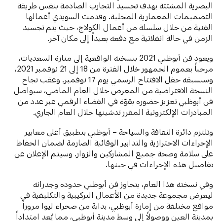
البصرية المشتتة بهدف تجسيد التجارب الصادمة بنفس طريقة
التصميمات المعمارية المحلية. وقدمت السويدي أعمالها
الفنية من خلال سلسلة من أعمال الكولاج، حيث يتم تجسيد
الزمن في حالة انفلاتية مع دفعه بعيداً إلى مكان آخر.
ويعود فن أبوظبي 2021 بنسخته الواقعية إلى منارة السعديات،
مرحباً بعموم الجمهور خلال الفترة من 18 إلى 21 نوفمبر 2021،
وسيسبقه حفل الافتتاح الرسمي يوم 17 نوفمبر. وعقب نجاح
النسخة الافتراضية من المعرض خلال العام الماضي، سيواصل
فن أبوظبي تعزيز حضوره بقوّة في الفضاء الرقمي عبر عدد من
المبادرات الإلكترونية المقرر تدشينها خلال العام الجاري.
وتلتزم دائرة الثقافة والسياحة – أبوظبي بتطبيق أعلى معايير
الإجراءات الاحترازية والتدابير الوقائية الصارمة لضمان الحفاظ
على سلامة وصحة جميع المشاركين والزوار. وسيتم الإعلان عن
تفاصيل هذه الإجراءات في حينها.
وفي نسخته هذا العام، يتجاوز فن أبوظبي حدوده وجدرانه
ليعرض مجموعة جديدة من الأعمال التركيبية والتكليفية في
مواقع مختلفة من إمارة أبوظبي، بداية من صحراء ليوا مروراً
بمدينة العين ووصولاً إلى وسط مدينة أبوظبي، مما يُعد امتداداً