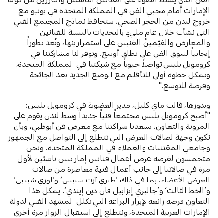
الإمارات أمام محبي الفن في المملكة المتحدة في يونيو مع
خروج لندن من الحجر الصحي. ستحافظ نماذج المجتمع الفني
التي نشأت خلال عامٍ مليءٍ بالتحديات بالنسبة للفنانين
والمعارض والقيّمين الفنيين على استمراريتها، وتُعد تطوراً
إيجابياً لسوق الفن على نطاق أوسع. وتوفر لنا مشاركتنا في
كرومويل بليس تواصلاً حيوياً مع شبكتنا في المملكة المتحدة،
وتشكل خطوة أولى للتأقلم مع الوضع الجديد بعد الجائحة
وفرصة للتوسع."
وبدورها، قالت ماي كليل، مدير العضوية في كرومويل بليس:
"أصبح كرومويل بليس مجتمعاً فنياً جديداً وسط لندن يقوم على
المرونة والتعاون. يسعدنا شراكتنا مع معرض فن أبوظبي، وبأن
نكون وجهة لصالات العرض التي تتطلع إلى التواصل مع الجمهور
وجامعي المقتنيات والعملاء في المملكة المتحدة. ونحن
متحمسون لفرصة عرض أعمال فنانين إماراتيين ناشئين لأول
مرة في صالاتنا إلى جانب أعمال فنية معاصرة من صالات
العرض الأعضاء، بما في ذلك ’طبري آرت سبيس‘ و’لوري شبيبي‘
و’الخط الثالث‘ و’جاليري إيزابيل فان دين إيندي‘. يشكل هذا
التعاون فرصة رائعة لإبراز البراعة التي تكلل المشهد الفني لدولة
الإمارات العربية المتحدة، ونتطلع إلى استقبال الزوار مرة أخرى