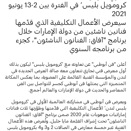
كرومويل بليس‘ في الفترة بين 2-13 يونيو
2021
سيعرض الأعمال التكليفية الذي قدّمها
فنانين ناشئين من دولة الإمارات خلال
برنامج "آفاق: الفنانون الناشئون"، كجزء
من برنامجه السنوي
أعلن "فن أبوظبي" عن تعاونه مع ’كرومويل بليس" ليكون بذلك
أول معرض فني تجاري تتعاون معه صالة العرض الجديدة في
لندن والمؤسسة الفنية القائمة على العضوية، بما يعكس المكانة
المتميزة التي يمثلها فن أبوظبي كجسر للتواصل بين الفن
المعاصر والحديث في دولة الإمارات والعالم أجمع.
ويعرض فن أبوظبي في مشاركته العالمية الأولى في ’كرومويل
بليس لندن‘ الأعمال التكليفية التي قدّمتها وطوّرتها ثلاث فنانات
إماراتيات موهوبات عام 2020 ضمن برنامج "آفاق: الفنانون
الناشئون" تحت إشراف القيّمة مايا خليل. وتُعرض هذه الأعمال
الفنية عبر خمسة معارض في الصالات 2 و3 و4 بكرومويل بليس