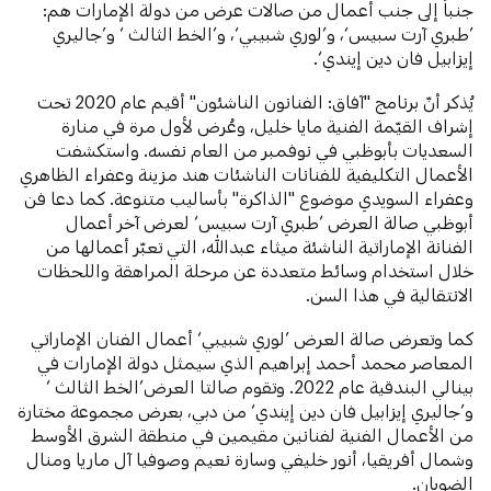
جنباً إلى جنب أعمال من صالات عرض من دولة الإمارات هم:
’طبري آرت سبيس‘، و’لوري شبيبي‘، و’الخط الثالث ‘ و’جاليري
إيزابيل فان دين إيندي‘.
يُذكر أنّ برنامج "آفاق: الفنانون الناشئون" أقيم عام 2020 تحت
إشراف القيّمة الفنية مايا خليل، وعُرض لأول مرة في منارة
السعديات بأبوظبي في نوفمبر من العام نفسه. واستكشفت
الأعمال التكليفية للفنانات الناشئات هند مزينة وعفراء الظاهري
وعفراء السويدي موضوع "الذاكرة" بأساليب متنوعة. كما دعا فن
أبوظبي صالة العرض ’طبري آرت سبيس‘ لعرض آخر أعمال
الفنانة الإماراتية الناشئة ميثاء عبدالله، التي تعبّر أعمالها من
خلال استخدام وسائط متعددة عن مرحلة المراهقة واللحظات
الانتقالية في هذا السن.
كما وتعرض صالة العرض ’لوري شبيبي‘ أعمال الفنان الإماراتي
المعاصر محمد أحمد إبراهيم الذي سيمثل دولة الإمارات في
بينالي البندقية عام 2022. وتقوم صالتا العرض’الخط الثالث ‘
و’جاليري إيزابيل فان دين إيندي‘ من دبي، بعرض مجموعة مختارة
من الأعمال الفنية لفنانين مقيمين في منطقة الشرق الأوسط
وشمال أفريقيا، أنور خليفي وسارة نعيم وصوفيا آل ماريا ومنال
الضويان.