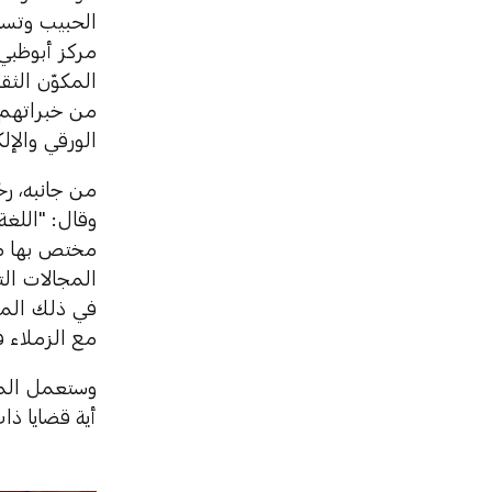
الحبيب وتسا
مركز أبوظبي 
المكوّن الثق
من خبراتهم 
الورقي والإل
من جانبه، رح
وقال: "اللغة
مختص بها مث
المجالات الت
في ذلك المكت
مع الزملاء ف
وستعمل المؤ
أية قضايا ذ