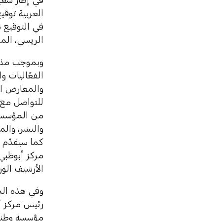
في التوقيع س
الريسي، المد
وبموجب مذك
الفعّاليات 
والمعارض ال
للتواصل مع 
من المؤسستي
والنشر، والم
كما سيقدّم 
مركز أبوظبي 
الأرشيف الور
وفي هذه الم
رئيس مركز أب
مؤسسة وطنية