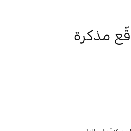
قّع مذكرة
ن مركز أبوظبي للغة