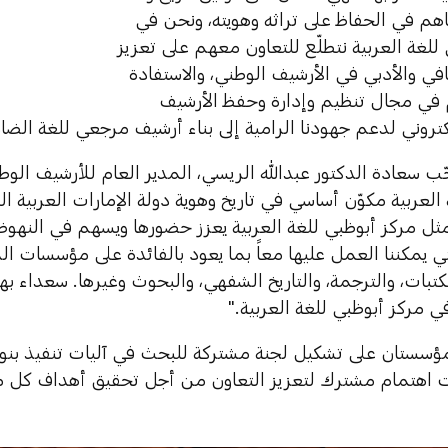
هم في الحفاظ على تراثه وهويته، ونحن في
للغة العربية نتطلّع للتعاون معهم على تعزيز
افي والأدبي في الأرشيف الوطني، والاستفادة
في مجال تنظيم وإدارة وحفظ الأرشيف
كتروني لدعم جهودنا الرامية إلى بناء أرشيف مرجعي للغة الضاد
ّب سعادة الدكتور عبدالله الريسي، المدير العام للأرشيف الوط
 العربية مكوّن أساسي في تاريخ وهوية دولة الإمارات العربية ا
ل مركز أبوظبي للغة العربية يعزز حضورها ويسهم في النهوض
ي يمكننا العمل عليها معاً بما يعود بالفائدة على مؤسسات الد
بات، والترجمة، والتاريخ الشفهي، والبحوث وغيرها. سعداء بهذ
ي مركز أبوظبي للغة العربية."
سستان على تشكيل لجنة مشتركة للبحث في آليات تنفيذ بنود
ات اهتمام مشترك لتعزيز التعاون من أجل تحقيق أهداف كل 