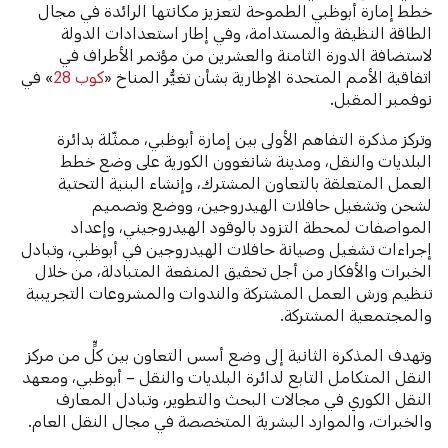
خطط إمارة أبوظبي الطموحة لتعزيز مكانتها الرائدة في مجال
الطاقة النظيفة والمستدامة، وفي إطار استعدادات الدولة
لاستضافة الدورة الثامنة والعشرين من مؤتمر الأطراف في
اتفاقية الأمم المتحدة الإطارية بشأن تغيُّر المناخ «
كوب 28
» في
نوفمبر المقبل.
وتركز مذكرة التفاهم الأولى بين إمارة أبوظبي، ممثّلة بدائرة
البلديات والنقل، ومدينة شانغوون الكورية على وضع خطط
العمل المتعلقة بالتعاون المشترك، وإنشاء البنية التحتية
لشحن وتشغيل حافلات الهيدروجين، ووضع وتصميم
المواصفات لمحطة التزود بالوقود الهيدروجيني، وإعداد
إجراءات تشغيل وصيانة حافلات الهيدروجين في أبوظبي، وتبادل
الخبرات والأفكار من أجل تحقيق المنفعة المتبادلة، من خلال
تنظيم ورش العمل المشتركة والندوات والمشروعات التجريبية
والمجتمعية المشتركة.
وتهدف المذكرة الثانية إلى وضع أسس التعاون بين كلٍّ من مركز
النقل المتكامل التابع لدائرة البلديات والنقل – أبوظبي، ومعهد
النقل الكوري في مجالات البحث والتطوير، وتبادل المعارف
والخبرات، والموارد البشرية المتخصصة في مجال النقل العام.