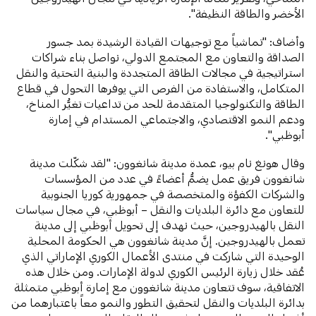
الأخضر والطاقة النظيفة".
وأضاف: "تماشياً مع توجيهات القيادة الرشيدة بمد جسور
الصداقة والتعاون مع المجتمع الدولي، نواصل بناء شراكات
استراتيجية في مجالات الطاقة المتجددة والبنية التحتية والنقل
المتكامل، والاستفادة من الفرص التي يوفرها التحول في قطاع
الطاقة والتكنولوجيا المتقدمة للحد من تداعيات تغيُّر المناخ،
ودعم النمو الاقتصادي، والاجتماعي المستدام في إمارة
أبوظبي".
وقال هونغ نام بيو، عمدة مدينة شانغوون: "لقد شكّلت مدينة
شانغوون فريق عمل يضمُّ أعضاءً في عدد من المؤسسات
والشركات الكفؤة والمتخصصة في جمهورية كوريا الجنوبية
للتعاون مع دائرة البلديات والنقل – أبوظبي، في مجال سياسات
النقل بالهيدروجين، حيث نهدف إلى تحويل أبوظبي إلى مدينة
تعمل بالهيدروجين. إنَّ مدينة شانغوون هي الحكومة المحلية
الوحيدة التي شاركت في منتدى الأعمال الكوري الإماراتي الذي
عُقد خلال زيارة الرئيس الكوري لدولة الإمارات. ومن خلال هذه
الاتفاقية، سوف تتعاون مدينة شانغوون مع إمارة أبوظبي متمثلة
بدائرة البلديات والنقل لتحقيق التطور والنمو معاً باعتبارهما من