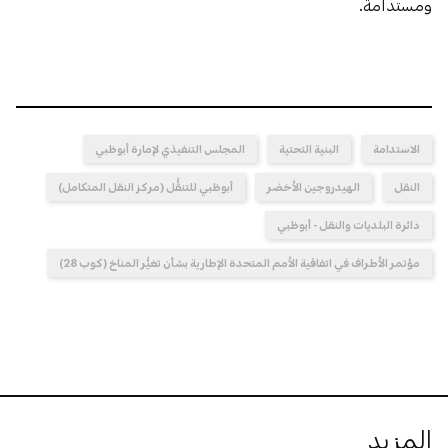
ومستدامة.
الاستدامة
البنية التحتية
المجلس التنفيذي لإمارة أبوظبي
النقل
الهيدروجين الأخضر
أبوظبي للتنقُّل (مركز النقل المتكامل)
دائرة البلديات والنقل - أبوظبي
مؤتمر الأطراف في اتفاقية الأمم المتحدة الإطارية بشأن تغيُّر المناخ (كوب 28)
المزيد