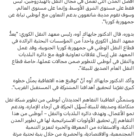
أفضل المدن التي تعمل في مجال النقل بالهيدروجين، ليس
فقط على مستوى الشرق الأوسط، وإنما على مستوى العالم.
وسوف تقوم مدينة شانغوون بدعم التعاون مع أبوظبي نيابة عن
جمهورية كوريا".
بدوره، قال الدكتور جايهاك أوه، رئيس معهد النقل الكوري: "يعدُّ
معهد النقل الكوري واحداً من المؤسسات البحثية الرائدة في
قطاع النقل الوطني في جمهورية كوريا الجنوبية، وقد عمل
المعهد على إرسال علاقات تعاونية قوية مع دائرة البلديات
والنقل في أبوظبي للتطوير ضمن مجالات عملها، خاصة قطاع
النقل العام الصديق للبيئة".
وأكد الدكتور جايهاك أوه أنَّ "توقيع هذه الاتفاقية يمثِّل خطوة
كبرى تقرّبنا لتحقيق أهدافنا المشتركة في المستقبل القريب".
وستمكِّن اتفاقيتا التفاهم الجديدتان أبوظبي من تطوير شبكة نقل
متكاملة وصديقة للبيئة تُسهِّل الحركة في أرجاء الإمارة، وتدعم
نمو الأعمال. وتهدف دائرة البلديات والنقل – أبوظبي من هذا
التفاهم إلى تحقيق الأولويات الاستراتيجية لها في تطوير المدن
الذكية، والاستفادة من المعرفة والخبرة لتعزيز التنمية
المجتمعية، والاقتصادية، والحضرية من خلال بنية تحتية مرنة