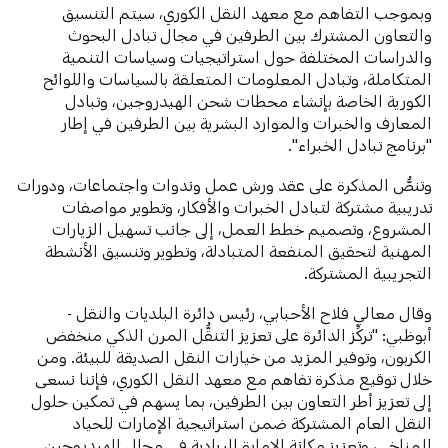
وبموجب التفاهم مع معهد النقل الكوري، سيتم التنسيق
والتعاون المشترك بين الطرفين في مجال تبادل البحوث
والدراسات المختلفة حول استراتيجيات وسياسات التنمية
المتكاملة، وتبادل المعلومات المتعلقة بالسياسات واللوائح
الكورية الخاصة بإنشاء محطات شحن الهيدروجين، وتبادل
المعارف والخبرات والموارد البشرية بين الطرفين في إطار
"برنامج تبادل الخبراء".
وتنصُّ المذكرة على عقد ورش عمل وندوات واجتماعات، ودورات
تدريبية مشتركة لتبادل الخبرات والأفكار، وتطوير مواصفات
المشروع، وتصميم خطط العمل، إلى جانب تسهيل الزيارات
المهنية لتحقيق المنفعة المتبادلة، وتطوير وتنسيق الأنشطة
التجريبية المشتركة.
وقال معالي فلاح الأحبابي، رئيس دائرة البلديات والنقل -
أبوظبي: "تركِّز الدائرة على تعزيز التنقُّل المرن الذكي منخفض
الكربون، وتوفير المزيد من خيارات النقل الصديقة للبيئة. ومن
خلال توقيع مذكرة تفاهم مع معهد النقل الكوري، فإننا نسعى
إلى تعزيز أطر التعاون بين الطرفين، بما يسهم في تمكين حلول
النقل العام المشتركة ضمن استراتيجية الإمارات للحياد
المناخي، وتعزيز مكانة الإمارة الريادية في مجال الهيدروجين