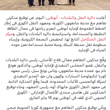
أعلنت
دائرة النقل والبلديات - أبوظبي
، اليوم، عن توقيع مذكرتي
تفاهم مع مدينة شانغوون الكورية، ومعهد النقل الكوري في إطار
الخطط الطموحة لإمارة أبوظبي لتعزيز ريادتها في مجال الطاقة
النظيفة والمستدامة، واستراتيجية دائرة البلديات والنقل، و
مركز
النقل المتكامل
التابع لها، لتخفيض البصمة الكربونية، وإرساء
منظومة نقل صديقة للبيئة، وبنية تحتية مستدامة تعزز جودة
الحياة في الإمارة.
وقَّع مذكرتي التفاهم معالي فلاح الأحبابي، رئيس دائرة البلديات
والنقل، عضو المجلس التنفيذي لإمارة أبوظبي، والدكتور هونغ
نام بيو، عمدة مدينة شانغوون، وناس يونغ سيل، رئيس معهد
كوريا لتكنولوجيا السيارات، وكوون وان جو، المدير التنفيذي
لشركة كوانجشين للآليات المحدودة، فيما وقَّع المذكرة الثانية
عن معهد النقل الكوري جايهاك أوه، رئيس المعهد، وجاء توقيع
المذكرتين على هامش منتدى الأعمال الإماراتي - الكوري
الجنوبي الذي عُقد في أبوظبي يوم 16 يناير الجاري.
ويأتي توقيع مذكرتي التفاهم مع جمهورية كوريا الجنوبية ضمن