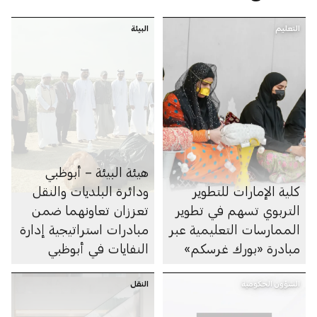
التعليم
البيئة
هيئة البيئة – أبوظبي
كلية الإمارات للتطوير
ودائرة البلديات والنقل
التربوي تسهم في تطوير
تعززان تعاونهما ضمن
الممارسات التعليمية عبر
مبادرات استراتيجية إدارة
مبادرة «بورك غرسكم»
النفايات في أبوظبي
الشؤون الحكومية
النقل