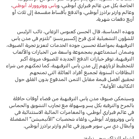
الخاصة بكل من عالم فيراري أبوظبي، و
ياس ووتروورلد أبوظبي
،
وعالم وارنر براذرز أبوظبي، والدفع بأقساط مقسمة إلى ثلاث أو
أربع دفعات شهرية.
وبهذه المناسبة، قال الحسن كعبوس الزعابي، نائب الرئيس
للشؤون التشغيلية لدى فرح إكسبيرينسز: "نلتزم في مدن ياس
الترفيهية بمواصلة تحسين جودة الخدمات لتعزيز تجربة الضيوف،
وضمان استمتاعهم بمجموعة واسعة من الخيارات والألعاب
الترفيهية. توفر خيارات الدفع الجديدة للضيوف مرونة أكبر
للتخطيط لزيارتهم إلى مدن ياس الترفيهية، كما تمكنهم من شراء
البطاقات السنوية لجميع أفراد العائلة التي تمنحهم
تحقيق أفضل قيمة مقابل الثمن المدفوع بدون القلق حول
التكاليف الأولية".
وسيتمكن ضيوف مدن ياس الترفيهية من قضاء أوقات حافلة
بالمرح والترفيه بكل يسر وسهولة مع تجارب التشويق والحماس
في عالم فيراري أبوظبي، والمغامرات المائية الاستثنائية في
ياس ووتروورلد أبوظبي، ولقاء شخصيات "الأنيميشن" المفضلة
وأبطال دي سي سوبر هيروز في عالم وارنر براذرز أبوظبي.
لشراء التذاكر، يرجى زيارة: