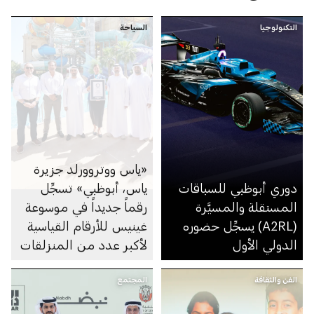
التكنولوجيا
السياحة
«ياس ووتروورلد جزيرة
دوري أبوظبي للسباقات
ياس، أبوظبي» تسجِّل
المستقلة والمسيَّرة
رقماً جديداً في موسوعة
(A2RL) يسجِّل حضوره
غينيس للأرقام القياسية
الدولي الأول
لأكبر عدد من المنزلقات
في مدينة ألعاب مائية
الفن والثقافة
المجتمع