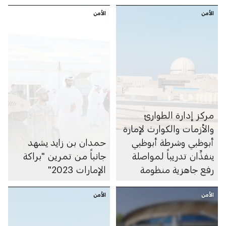
الأمن
الأمن
مركز إدارة الطوارئ
والأزمات والكوارث لإمارة
أبوظبي وشرطة أبوظبي
حمدان بن زايد يشهد
ينفذِّان تدريباً لمواصلة
جانباً من تمرين "براكة
رفع جاهزية منظومة
الإمارات 2023"
الاستجابة للطوارئ في
الأمن
قطاع الطاقة النووية
الأمن