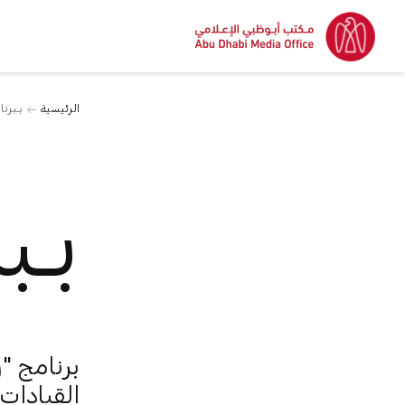
الرئيسية
بـبرنا
بـب
برنامج "ر
القيادات