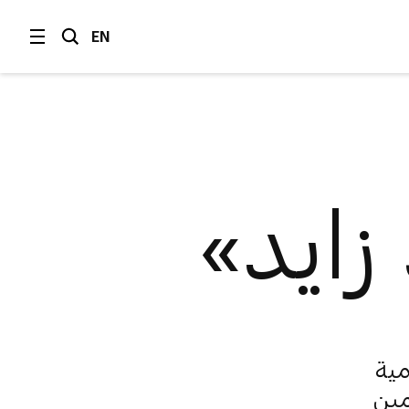
EN
 زايد»
مية
مين