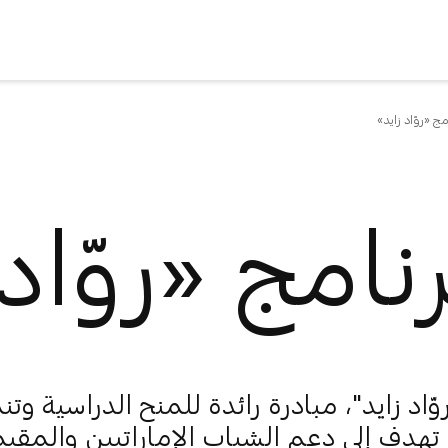
مج «روّاد زايد»
رنامج «روّاد
وّاد زايد"، مبادرة رائدة للمنح الدراسية وتن
 تهدف إلى دعم الشباب الإماراتيين والمقي