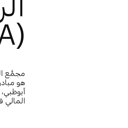
الر
(FIDA)
مجمَّع ال
هو مبادرة
أبوظبي، 
المالي ف