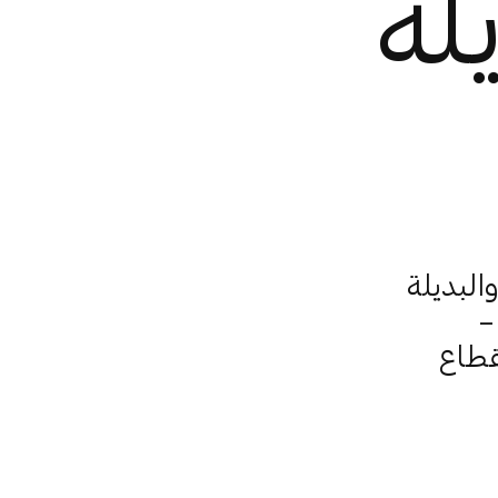
لة
البديلة
–
قطاع