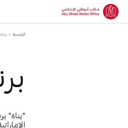
الرئيسية
برنامج
برن
"بناة" ب
الإمارات