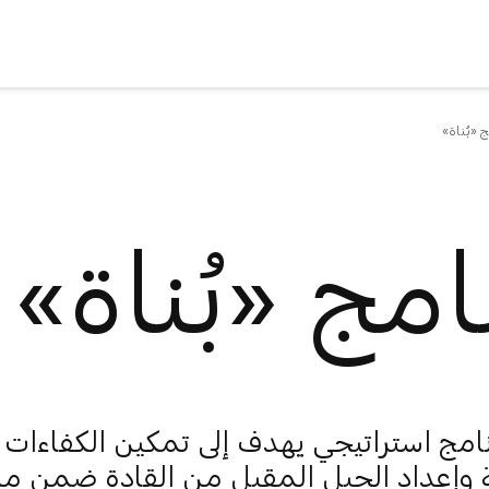
 «بُناة»
امج «بُناة»
رنامج استراتيجي يهدف إلى تمكين الكفاءات
ية وإعداد الجيل المقبل من القادة ضمن م