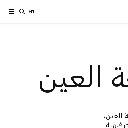
EN
 العين
العين،
ترفيهية