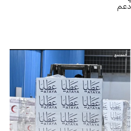
 دعم
المجتمع