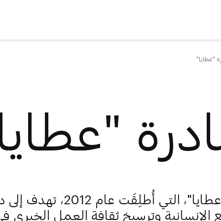
ة "عطايا"
درة "عطايا
مبادرة "عطايا"، التي أُطلِقَت عام 2012، ت
 الإنسانية وترسيخ ثقافة العمل الخيري ف