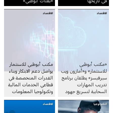
في تاريخها
«بعثات أبوظبي»
الاقتصاد
الاقتصاد
«مكتب أبوظبي
مكتب أبوظبي للاستثمار
للاستثمار» و«أمازون ويب
يواصل دعم الابتكار وبناء
سيرفيسز» يطلقان برنامج
القدرات المتخصصة في
تدريب المهارات
قطاعي الخدمات المالية
السحابية لتسريع جهود
وتكنولوجيا المعلومات
التحول الرقمي لدى
الاتصالات في إمارة
التكنولوجيا
الشركات الصغيرة
الاقتصاد
أبوظبي
والمتوسطة في إمارة