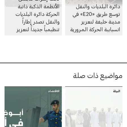
دائرة البلديات والنقل
الأنظمة الذكية ذاتية
توسع طريق «E20» في
الحركة دائرة البلديات
مدينة خليفة لتعزيز
والنقل تصدر إطاراً
انسيابية الحركة المرورية
تنظيمياً جديداً لتعزيز
الابتكار في مجال الملاحة
البحرية الذاتية في
أبوظبي
مواضيع ذات صلة
البيئة
الاقتصاد