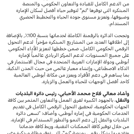
من الدعم الكامل للقيادة والتعاون الحكومي، والمنصة
المبتكرة التي توفرها "تم" لتوفير حياة أفضل لسكان الإمارة
وضيوفها، وتعزيز مستوى جودة الحياة والتخطيط الحضري
المستدام.
ونجحت الدائرة بالرقمنة الكاملة لخدماتها بنسبة 100٪٫ بالإضافة
إلى اطلاقها العديد من المشاريع المبتكرة مؤخراً لدعم التحول
الرقمي الحكومي الكامل، ضمن خططها لتعزيز الأداء الحكومي
على جميع المستويات، لدعم المركز الريادي عالمياً لإمارة
أبوظبي ودولة الإمارات العربية المتحدة في مجال الاستثمار في
الذكاء الاصطناعي، وإنشاء معيار عالمي من حيث المدن الذكية،
بما يساهم في دعم الأفراد ويعزز من مكانة أبوظبي العالمية
كاحد أفضل الوجهات للحياة والعمل والزيارة.
وأشاد
معالي فلاح محمد الأحبابي، رئيس دائرة البلديات
والنقل
، بالجهود الكبيرة لفرق العمل والتعاون المثمر بين كافة
الجهات الحكومية، لتحقيق التحول الرقمي الكامل في تقديم
الخدمات الحكومية في إمارة أبوظبي، وأضاف: “تسعى دائرة
البلديات والنقل إلى دعم النمو والتطور المستدام في الإمارة،
من خلال توفير كافة الممكنات التقنية، وربط كافة خدماتنا
وتقدميها بشكل رقمي بمنصة "تم"، التي توفر مظلة مبتكرة وغير