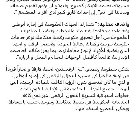
مسبوقة، تعتمد الابتكار كمنهج، ونتوقع أن يؤدي تقديم خدماتنا
وبياناتنا في "تم" إلى إحداث فارق كبير لدى أفراد المجتمع ".
وأضاف معاليه:
" تتشارك الجهات الحكومية في إمارة أبوظبي
رؤية واحدة مفادها الاعتماد والتخطيط وتنفيذ المبادرات
الطموحة من أجل تحقيق حكومة رقمية متكاملة توفر خدمات
حكومية سريعة وفعالة وعالية الجودة، وتختصر الوقت والجهد
الذي يقضيه الأفراد لإنجاز معاملاتهم، بما يعزز مكانة العاصمة
الإماراتية عالمياً كأفضل الوجهات للحياة والعمل والزيارة".
تشكل منظومة وتطبيق "تم"الرقميتين، لحظة فارقة وإنجازاً فريداً
من نوعه عالمياً في مسيرة التحوّل الرقمي في إمارة أبوظبي،
والذي ما كان ليتحقق بدون الرؤية الثاقبة للقيادة الرشيدة التي
ألهمت جميع الجهات الحكومية في الإمارة، لتقوم باتخاذ
خطوات استباقية لتسريع التحول الرقمي، عبر دمج كافة
الخدمات الحكومية في منصة متكاملة وموحدة تتسم بالبساطة
ويمكن للجميع استخدامها.