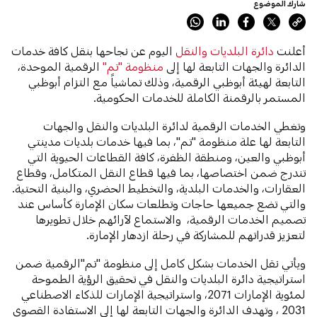
شارك الموضوع
أعلنت
دائرة البلديات والنقل
اليوم عن نجاحها بنقل كافة خدمات
الدائرة والجهات التابعة لها إلى
منظومة "تم"
الرقمية الموحدة،
التابعة لهيئة أبوظبي الرقمية، وذلك تماشياً مع التزام أبوظبي
المستمر بالرقمنة الكاملة للخدمات الحكومية.
وتغطي الخدمات الرقمية لدائرة البلديات والنقل والجهات
التابعة لها علة منظومة "تم"، بما فيها خدمات بلديات مدينتي
أبوظبي والعين، ومنطقة الظفرة، كافة القطاعات الحيوية التي
تندرج ضمن اختصاصها، بما فيها قطاع النقل المتكامل، وقطاع
العقارات، والخدمات البلدية، والتخطيط الحضري، والبنية التحتية.
والتي تضع جميعها حاجات وتطلعات سكان الإمارة كأساس عند
تصميم الخدمات الرقمية، والاستماع لآرائهم خلال تطويرها
لتعزيز قدراتهم للمشاركة في رحلة ازدهار الإمارة.
ويأتي نقل الخدمات بشكل كامل إلى منظومة "تم"الرقمية ضمن
استراتيجية دائرة البلديات والنقل في تحقيق الرؤية الطموحة
لمئوية الإمارات 2071، واستراتيجية الإمارات للذكاء الاصطناعي
2031 ، وتهدف الدائرة والجهات التابعة لها إلى الاستفادة القصوى