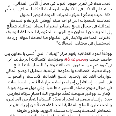
المساهمة في تعزيز جهود الدولة في مجال الأمن الغذائي،
باستخدام الابتكار في التكنولوجيا، وخاصة الذكاء الصناعي، وتعلُّم
الآلة، حيث يتمتَّع المركز بالخبرات اللازمة لتوفير الحلول
المناسبة للتحديات التي تواجه هيئة أبوظبي للزراعة والسلامة
الغذائية في مجال تنويع مصادر استيراد المواد الغذائية. نتطلَّع
إلى المزيد من التعاون مع الجهات الحكومية المختلفة لتوظيف
الخبرات المتاحة، والابتكار في التكنولوجيا لخدمة الدولة، وريادة
المستقبل في مختلف المجالات".
ووفقاً لبنود الاتفاقية يقوم مركز "إبتيك"، الذي أُسِّس بالتعاون بين
جامعة خليفة و
مجموعة &e
، ومؤسَّسة الاتصالات البريطانية "بي
تي"، وبدعمٍ من صندوق الاتصالات وتقنية المعلومات التابع
لهيئة تنظيم الاتصالات والحكومة الرقمية، بتحليل الوضع الحالي
للواردات الغذائية، وتحديد السلع الغذائية الأساسية، والفجوات
في السوق، إضافة إلى إجراء دراسة معيارية لأفضل الممارسات
في مجال تنويع مصادر الاستيراد عالمياً، وفي دول شبيهة بدولة
الإمارات، ووضع منهجية تحدِّد بوضوحٍ آليةَ اختيارِ شركاء تجاريين
جدد، وإنشاء مصفوفة استيراد تحدِّد الشركاء التجاريين الحاليين،
والمحتملين للسلع الغذائية المختلفة، فضلاً عن إجراء تقييم
للمخاطر المتصلة بمسارات سلسلة التوريد، وتطوير طريقة
واضحة لتحديد سيناريوهات الاستيراد المثلى للتخفيف من تلك