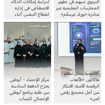
التربوي تسهم في تطوير
لدراسة إمكانات الذكاء
الممارسات التعليمية عبر
الاصطناعي في إدارة
مبادرة «بورك غرسكم»
انقطاع التنفس أثناء
النوم
الأمن
الشؤون الحكومية
أكاديمية ربدان تنظم
هاكاثون «الألعاب
مركز الإحصاء – أبوظبي
الرقمية الآمنة: الابتكار
يخرّج الدفعة السادسة
من أجل مجتمع رقمي
من طلبة برنامج أبوظبي
آمن»
الإحصائي للشباب