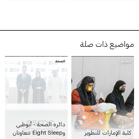
يفوزون بـ29 جائزة
لسلامة الغذاء
مواضيع ذات صلة
التعليم
الصحة
دائرة الصحة - أبوظبي
كلية الإمارات للتطوير
وEight Sleep تتعاونان