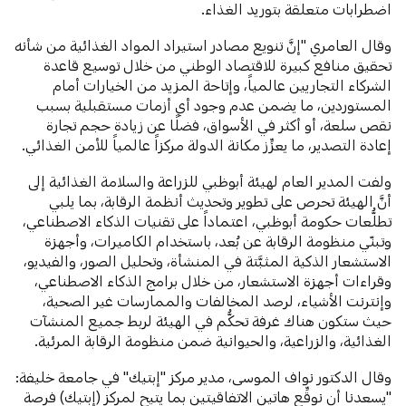
اضطرابات متعلقة بتوريد الغذاء.
وقال العامري "إنَّ تنويع مصادر استيراد المواد الغذائية من شأنه
تحقيق منافع كبيرة للاقتصاد الوطني من خلال توسيع قاعدة
الشركاء التجاريين عالمياً، وإتاحة المزيد من الخيارات أمام
المستوردين، ما يضمن عدم وجود أي أزمات مستقبلية بسبب
نقص سلعة، أو أكثر في الأسواق، فضلًا عن زيادة حجم تجارة
إعادة التصدير، ما يعزِّز مكانة الدولة مركزاً عالمياً للأمن الغذائي.
ولفت المدير العام لهيئة أبوظبي للزراعة والسلامة الغذائية إلى
أنَّ الهيئة تحرص على تطوير وتحديث أنظمة الرقابة، بما يلبي
تطلُّعات حكومة أبوظبي، اعتماداً على تقنيات الذكاء الاصطناعي،
وتبنّي منظومة الرقابة عن بُعد، باستخدام الكاميرات، وأجهزة
الاستشعار الذكية المثبَّتة في المنشأة، وتحليل الصور، والفيديو،
وقراءات أجهزة الاستشعار، من خلال برامج الذكاء الاصطناعي،
وإنترنت الأشياء، لرصد المخالفات والممارسات غير الصحية،
حيث ستكون هناك غرفة تحكُّم في الهيئة لربط جميع المنشآت
الغذائية، والزراعية، والحيوانية ضمن منظومة الرقابة المرئية.
وقال الدكتور نواف الموسى، مدير مركز "إبتيك" في جامعة خليفة:
"يسعدنا أن نوقِّع هاتين الاتفاقيتين بما يتيح لمركز (إبتيك) فرصة