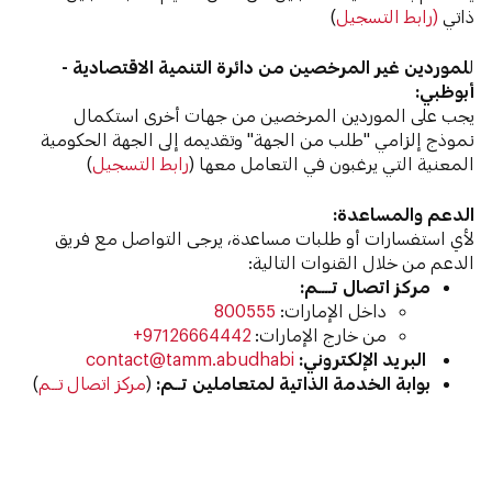
ذاتي
‫(رابط التسجيل
)
‫ل
لموردين غير المرخصين من دائرة التنمية الاقتصادية -
أبوظبي:
يجب على الموردين المرخصين من جهات أخرى استكمال
نموذج إلزامي "طلب من الجهة" وتقديمه إلى الجهة الحكومية
المعنية التي يرغبون في التعامل معها (
رابط التسجيل
)
‫الدعم والمساعدة:
‫لأي استفسارات أو طلبات مساعدة، يرجى التواصل مع فريق
الدعم من خلال القنوات التالية:
مركز اتصال تــــم:
‫داخل الإمارات:
800555
‫من خارج الإمارات:
97126664442+
‫
البريد الإلكتروني:
contact@tamm.abudhabi
بوابة الخدمة الذاتية لمتعاملين تــم:
(
مركز اتصال تــم
)