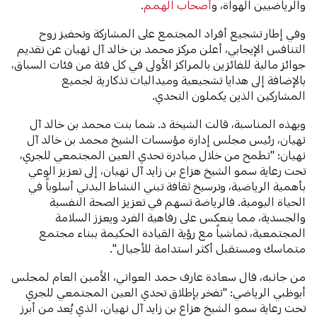
والرياضيين الهواة، و
أصحاب الهمم
.
وفي إطار تشجيع أفراد المجتمع على المشاركة وتحفيز روح
التنافس الإيجابي، أعلن مركز محمد بن خالد آل نهيان عن تقديم
جوائز مالية للفائزين بالمراكز الأولى في كل فئة من فئات السباق،
بالإضافة إلى هدايا تشجيعية وميداليات تذكارية لجميع
المشاركين الذين يكملون التحدي.
وبهذه المناسبة، قالت الشيخة د. شما بنت محمد بن خالد آل
نهيان، رئيس مجلس إدارة مؤسسات الشيخ محمد بن خالد آل
نهيان: "نطمح من خلال مبادرة تحدي العين المجتمعي للجري،
تحت رعاية سمو الشيخ هزاع بن زايد آل نهيان، إلى تعزيز الوعي
بأهمية الرياضية، وترسيخ ثقافة تبني النشاط البدني أسلوباً في
الحياة اليومية. فالرياضة تسهم في تعزيز الصحة النفسية
والجسدية، مما ينعكس على رفاهية الفرد ويعزز السلامة
المجتمعية، تماشياً مع رؤية القيادة الحكيمة ببناء مجتمع
متماسك ومستقبل أكثر استدامة للأجيال".
من جانبه، قال سعادة عارف حمد العواني، الأمين العام لمجلس
أبوظبي الرياضي: "نفخر بإطلاق تحدي العين المجتمعي للجري
تحت رعاية سمو الشيخ هزاع بن زايد آل نهيان، الذي يُعد من أبرز