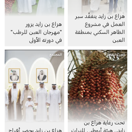
هزاع بن زايد يتفقَّد سير
العمل في مشروع
هزاع بن زايد يزور
الظاهر السكني بمنطقة
"مهرجان العين للرطب"
العين
في دورته الأولى
الفن والثقافة
المجتمع
تحت رعاية هزاع بن
زايد.. هيئة أبوظبي للتراث
هزاع بن زايد يحضر أفراح