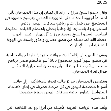
2025.
وقال سمو الشيخ هزاع بن زايد آل نهيان إن هذا المهرجان يأتي
امتداداً لجهود الحفاظ على الموروث الشعبي وترسيخ حضوره في
المجتمع، من خلال رعاية رياضة سباقات الهجن ودعم
استمراريتها، باعتبارها إرثاً وطنياً يحظى باهتمام القيادة الحكيمة
لصاحب السمو الشيخ محمد بن زايد آل نهيان، رئيس الدولة،
حفظه الله، لما تمثله من عمق حضاري وجذور راسخة في الهوية
الثقافية لدولة الإمارات.
ويشهد المهرجان إقامة ثلاث جولات تمهيدية، تليها جولة ختامية
في مطلع شهر أكتوبر، بمجموع 605 أشواط تُنظم ضمن برنامج
معتمد يواكب متطلبات السباق ويضمن استمرارية التنافس
طوال فترة المهرجان.
ويتضمن المهرجان جوائز مالية قيمة للمشاركين، إلى جانب
أشواط مخصصة للرموز في كل مرحلة عمرية، في إطار الاهتمام
المتواصل بتطوير رياضة سباقات الهجن وتعزيز حضورها
التنافسي.
وتُعد هذه الرياضة العربية الأصيلة من أبرز الروابط الثقافية التي