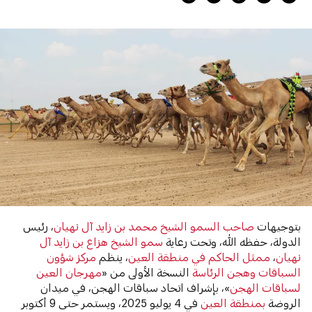
بتوجيهات
صاحب السمو الشيخ محمد بن زايد آل نهيان
، رئيس
الدولة، حفظه الله، وتحت رعاية
سمو الشيخ هزاع بن زايد آل
نهيان
،
ممثل الحاكم في منطقة العين
، ينظم
مركز شؤون
السباقات وهجن الرئاسة
النسخة الأولى من «
مهرجان العين
لسباقات الهجن
»، بإشراف اتحاد سباقات الهجن، في ميدان
الروضة
بمنطقة العين
في 4 يوليو 2025، ويستمر حتى 9 أكتوبر