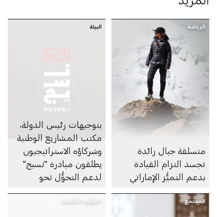
الرياضة
البيئة
بتوجيهات رئيس الدولة،
مكتب المشاريع الوطنية
متسلقة جبال رائدة
وشركاؤه الاستراتيجيون
تجسد التزام القيادة
يطلقون مبادرة "نسيج"
بدعم التميُّز الإماراتي
لدعم التحوُّل نحو
الاقتصاد الدائري
المجتمع
الشؤون الحكومية