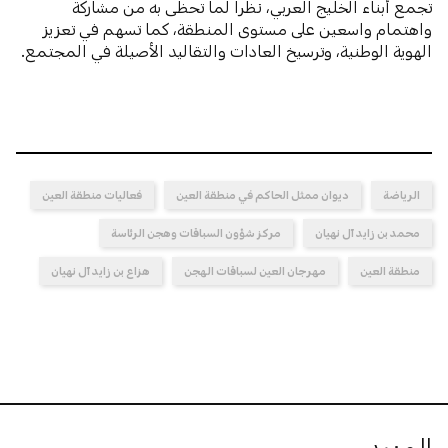
تجمع أبناء الخليج العربي، نظراً لما تحظى به من مشاركة
واهتمام واسعين على مستوى المنطقة، كما تسهم في تعزيز
الهوية الوطنية، وترسيخ العادات والتقاليد الأصيلة في المجتمع.
الرياضة
ديوان ممثل الحاكم في منطقة العين
فعاليات منطقة العين
محمد بن زايد آل نهيان
مركز شؤون السباقات وهجن الرئاسة
منطقة العين
مهرجان العين لسباقات الهجن
هزاع بن زايد آل نهيان
المزيد