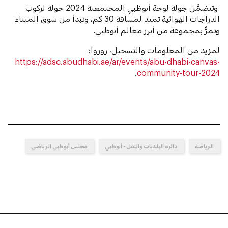
وتتضمَّن جولة لوحة أبوظبي المجتمعية 2024 جولة لركوب
الدراجات الهوائية تمتد لمسافة 30 كم، وتبدأ من سوق الميناء
وتمرُّ بمجموعة من أبرز معالم أبوظبي.
لمزيد من المعلومات والتسجيل، زوروا:
https://adsc.abudhabi.ae/ar/events/abu-dhabi-canvas-
.
community-tour-2024
الرياضة
دائرة البلديات والنقل - أبوظبي
مجلس أبوظبي الرياضي