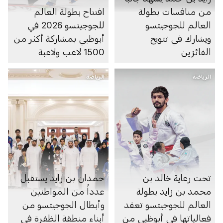
من منافسات بطولة
افتتاح بطولة العالم
العالم للجوجيتسو
للجوجيتسو 2026 في
ويشارك في تتويج
أبوظبي بمشاركة أكثر من
الفائزين
1500 لاعب ولاعبة
الرياضة
الرياضة
تحت رعاية خالد بن
حمدان بن زايد يستقبل
محمد بن زايد بطولة
عدداً من المواطنين
العالم للجوجيتسو تعقد
وأبطال الجوجيتسو من
فعالياتها في أبوظبي من
أبناء منطقة الظفرة في