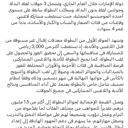
دولة الإمارات خلال العام الجاري، وتشمل 3 جولات لفئة البدلة
وجولتين لفئة بدون البدلة. وسجّلت البطولة سابقة على مستوى
أجندة الجوجيتسو المحلية، حيث تستقطب مشاركة لاعبين
ولاعبات من فئات الصغار والشباب والكبار والأساتذة، بدءاً من
عمر 4 سنوات.
وتشهد الجولة الأولى من البطولة معدلات إقبال غير مسبوقة من
قبل اللاعبين والأندية، إذ تستقطب أكثر من 3,000 رياضي
للمشاركة في منافساتها والسعي إلى تحقيق الفوز والحصول على
لقب البطولة. كما تمنح البطولة للأندية واللاعبين المشاركين
فرصة المنافسة في فئات الأحزمة والأوزان المختلفة للفوز
بالميداليات والجوائز النقدية، وصولاً إلى لقب البطولة والتتويج
بالكأس في جولتها النهائية في شهر ديسمبر، وذلك وفقاً لنظام
تصنيف شامل خاص بالبطولة يعتمد على أداء المنافسين ونتائج
الأندية واللاعبين المشاركين في جميع الجولات.
وتصل القيمة الإجمالية لجوائز البطولة إلى أكثر من 1.5 مليون
درهم، تقديراً للمواهب من مختلف الفئات لما يقدّمونه من
التزام وعمل دؤوب، وتشجيعاً لهم على مواصلة التميّز والتدريب
وصقل مهاراتهم، ما يسهم في دعم الجهود الهادفة إلى إعداد
أبطال قادرين على مواصلة رحلة النجاح وتحقيق المزيد من