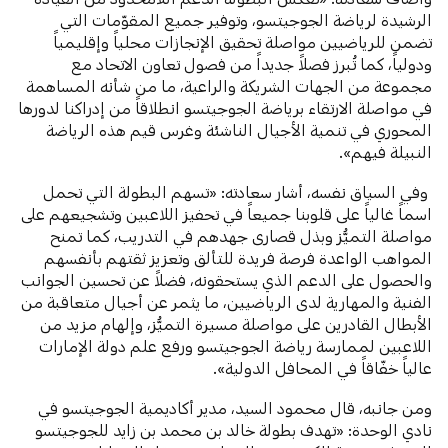
الرشيدة لرياضة الجوجيتسو، وتوفير جميع المقوّمات التي
تضمن للرياضيين مواصلة تحقيق الإنجازات محلياً وإقليمياً
ودولياً، كما تُبرز فصلاً جديداً من فصول تعاون الاتحاد مع
مجموعة من الجهات الشريكة والراعية، ما من شأنه المساهمة
في مواصلة الارتقاء برياضة الجوجيتسو انطلاقاً من إدراكنا لدورها
المحوري في تنمية الأجيال الناشئة وغرس قيم هذه الرياضة
النبيلة فيهم».
وفي السياق نفسه، أشار سعادته: «تسهم البطولة التي تحمل
اسماً غالياً على قلوبنا جميعاً في تحفيز اللاعبين وتشجيعهم على
مواصلة التميُّز وبذل قصارى جهدهم في التدريب، كما تمنح
المواهب الواعدة فرصة فريدة للتألق وتعزيز ثقتهم بأنفسهم
والحصول على الدعم الذي يستحقونه، فضلاً عن تحسين الجوانب
الفنية والمهارية لدى الرياضيين، ما يثمر عن أجيال متعاقبة من
الأبطال القادرين على مواصلة مسيرة التميُّز، وإلهام مزيد من
اللاعبين لممارسة رياضة الجوجيتسو ورفع علم دولة الإمارات
عالياً خفّاقاً في المحافل الدولية».
ومن جانبه، قال محمود السيد، مدير أكاديمية الجوجيتسو في
نادي الوحدة: «تهدف بطولة خالد بن محمد بن زايد للجوجيتسو