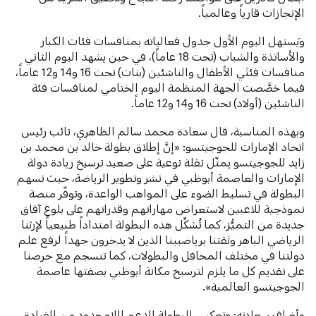
الإنجازات قارياً وعالمياً.
ويَستهل اليوم الأول جدول فعالياته بمنافسات فئات الكبار
والأساتذة والشباب (تحت 18 عاماً)، في حين يشهد اليوم الثاني
منافسات فئتَي الأطفال والناشئين (بنات) تحت 16 و14 و12 عاماً،
فيما خصَّصت الجهة المنظمة اليوم الختامي لمنافسات فئة
الناشئين (أولاد) تحت 16 و14 و12 عاماً.
وبهذه المناسبة، قال سعادة محمد سالم الظاهري، نائب رئيس
اتحاد الإمارات للجوجيتسو: «إنَّ إطلاق بطولة خالد بن محمد بن
زايد للجوجيتسو يمثّل نقلة نوعية على صعيد ترسيخ ريادة دولة
الإمارات والعاصمة أبوظبي في نشر وتطوير الرياضة، حيث تسهم
البطولة في تسليط الضوء على المواهب الواعدة، وتوفّر منصة
نموذجية للاعبين لاستعراض مهاراتهم وقدراتهم على بلوغ آفاق
جديدة من التميُّز، كما تُشكِّل هذه البطولة امتداداً طبيعياً لإرثنا
الرياضي الباهر وثقتنا برياضيينا الذين لا يدخرون جهداً لرفع علم
دولتنا في مختلف المحافل والبطولات، كما تنسجم مع حرصنا
على تقديم كل ما يلزم لترسيخ مكانة أبوظبي بصفتها عاصمة
الجوجيتسو العالمية».
وأضاف سعادته: «تعكس البطولة الدعم اللامحدود من القيادة