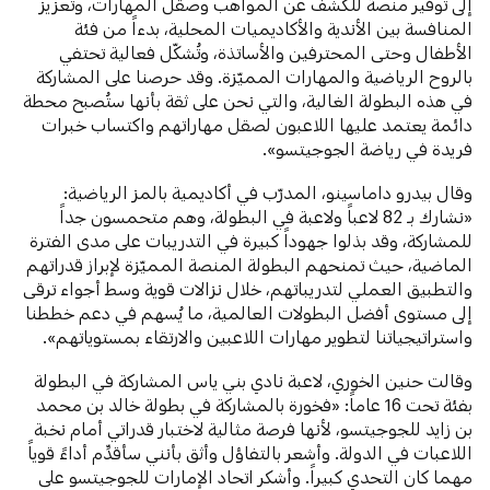
إلى توفير منصة للكشف عن المواهب وصقل المهارات، وتعزيز
المنافسة بين الأندية والأكاديميات المحلية، بدءاً من فئة
الأطفال وحتى المحترفين والأساتذة، وتُشكّل فعالية تحتفي
بالروح الرياضية والمهارات المميّزة. وقد حرصنا على المشاركة
في هذه البطولة الغالية، والتي نحن على ثقة بأنها ستُصبح محطة
دائمة يعتمد عليها اللاعبون لصقل مهاراتهم واكتساب خبرات
فريدة في رياضة الجوجيتسو».
وقال بيدرو داماسينو، المدرّب في أكاديمية بالمز الرياضية:
«نشارك بـ 82 لاعباً ولاعبة في البطولة، وهم متحمسون جداً
للمشاركة، وقد بذلوا جهوداً كبيرة في التدريبات على مدى الفترة
الماضية، حيث تمنحهم البطولة المنصة المميّزة لإبراز قدراتهم
والتطبيق العملي لتدريباتهم، خلال نزالات قوية وسط أجواء ترقى
إلى مستوى أفضل البطولات العالمية، ما يُسهم في دعم خططنا
واستراتيجياتنا لتطوير مهارات اللاعبين والارتقاء بمستوياتهم».
وقالت حنين الخوري، لاعبة نادي بني ياس المشاركة في البطولة
بفئة تحت 16 عاماً: «فخورة بالمشاركة في بطولة خالد بن محمد
بن زايد للجوجيتسو، لأنها فرصة مثالية لاختبار قدراتي أمام نخبة
اللاعبات في الدولة. وأشعر بالتفاؤل وأثق بأنني سأقدِّم أداءً قوياً
مهما كان التحدي كبيراً. وأشكر اتحاد الإمارات للجوجيتسو على