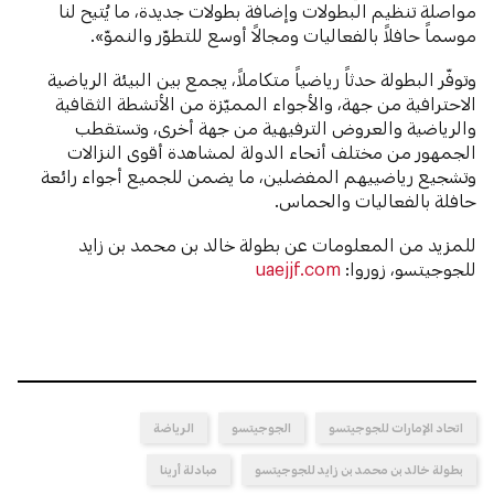
مواصلة تنظيم البطولات وإضافة بطولات جديدة، ما يُتيح لنا
موسماً حافلاً بالفعاليات ومجالاً أوسع للتطوّر والنموّ».
وتوفّر البطولة حدثاً رياضياً متكاملاً، يجمع بين البيئة الرياضية
الاحترافية من جهة، والأجواء المميّزة من الأنشطة الثقافية
والرياضية والعروض الترفيهية من جهة أخرى، وتستقطب
الجمهور من مختلف أنحاء الدولة لمشاهدة أقوى النزالات
وتشجيع رياضييهم المفضلين، ما يضمن للجميع أجواء رائعة
حافلة بالفعاليات والحماس.
للمزيد من المعلومات عن بطولة خالد بن محمد بن زايد
للجوجيتسو، زوروا:
uaejjf.com
اتحاد الإمارات للجوجيتسو
الجوجيتسو
الرياضة
بطولة خالد بن محمد بن زايد للجوجيتسو
مبادلة أرينا