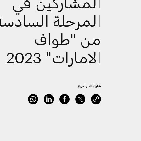
المشاركين في
المرحلة السادسة
من "طواف
الامارات" 2023
شارك الموضوع