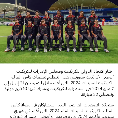
اختار
الاتحاد الدولي للكريكيت ومجلس الإمارات للكريكيت
أبوظبي «كريكيت سبورتس هب» لتنظيم تصفيات كأس العالم
للكريكيت للسيدات 2024، التي تُقام خلال الفترة من 21 إبريل إلى
7 مايو 2024 في استاد زايد للكريكيت، وتشارك فيها 10 فِرق دولية
وتتضمَّن 32 مباراة.
ستحدِّد التصفيات الفريقين اللذين سيشاركان في بطولة كأس
العالم للكريكيت للسيدات
لعام 2024، التي تُقام في شهري
سبتمبر وأكتوبر 2024 في بنغلاديش وأبوظبي، وتشارك فيه فِرَق