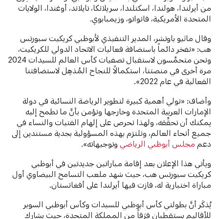
من أيرلندا، هولندا، اسكتلندا، سريلانكا، تايلاند، أوغندا، الولايات
المتحدة الأمريكية، فانواتو، وزيمبابوي.
وقال ماثيو باوتشر، المدير التنفيذي لأبوظبي كريكيت سبورتس
هب: «نفخر دائماً باستضافة فعاليات الاتحاد الدولي للكريكيت،
ونحن متحمِّسون لاستقبال تصفيات كأس العالم للسيدات
2024
مرة أخرى في منصتنا، استكمالاً للنجاح المُذهِل لاستضافتنا
الفعالية في عام
2022».
وأضاف: «نولي أهمية كبيرة لتطوير الرياضة النسائية في دولة
الإمارات العربية المتحدة وخارجها ونؤمن بأنَّ ما تطمح إليه
يمكنك أن تحقِّقه، ولهذا نحرص على إلهام الفتيات والنساء في
جميع أنحاء العالم، ونلتزم بهذه المسؤولية بجدية مستندين إلى
دعم
مجلس أبوظبي الرياضي
وتوجيهاته».
ويأتي هذا الإعلان بعد إقامة مباراتين جديدتين في أبوظبي
كريكيت سبورتس هب، حيث شهد ملعب التسامح البيضاوي أول
مباراة اختبارية له، فازت فيها أيرلندا على أفغانستان.
يُذكَر أنَّ بطولتي كأس أبوظبي للسيدات
وكأس أبوظبي السوبر
للأقاليم يستقطبان فِرَقاً من المملكة المتحدة، حيث يشارك