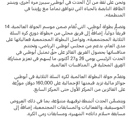
ونحن على ثقة من أنَّ الحدث في أبوظبي سيبرز مرة أخرى، وينشر
الطاقة النابضة بالحياة التي تتوافق تماماً مع رؤيتنا في
المنظمة».
وتضمُّ بطولة أبوظبي، التي تُقام ضمن موسم الجولة العالمية، 14
فريقاً دولياً، إضافةً إلى فريق محلي من «بطولة دوري كرة السلة
الثلاثية المجتمعية». وتواصل البطولة المجتمعية فعالياتها على
مدى العام، بدعم من مجلس أبوظبي الرياضي، وتختتم
منافساتها بحصول الفريق الفائز على حقِّ تمثيل أبوظبي في
الحدث الرئيسي يومي 26 و27 أكتوبر، ما يُسهم في تعزيز مشاركة
الفِرق المحلية في المنافسات العالمية.
وتقدِّم جولة البطولة العالمية لكرة السلة الثلاثية في أبوظبي
جوائز مالية تزيد قيمتها الإجمالية على 160,000 دولار، موزَّعة
على الفائزين من المركز الأول حتى المركز السابع.
ويتضمَّن الحدث أنشطة ترفيهية متنوّعة، بما في ذلك العروض
الموسيقية، والفعاليات والمسابقات المجتمعية، إضافةً إلى
مسابقة «سلام دانك» الشهيرة، ومسابقات رمي الكرة.