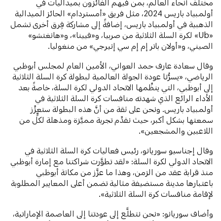
مختلف أنحاء العالم، بمن فيهم الفائزون بميداليات في
أولمبياد باريس 2024، مثل فريق «أمستردام» الحائز الميدالية
الذهبية في أولمبياد باريس، إضافةً إلى مشاركة فِرق أخرى تشمل
«Ub» لكرة السلة الثلاثية من صربيا، و«فيينا»، و«هانغتشو»
الصيني، و«أولان باتر إم إم سي إنيرجي» من منغوليا.
وقال سعادة عارف حمد العواني، الأمين العام لمجلس أبوظبي
الرياضي، «يسرُّنا عودة الجولة العالمية لبطولة كرة السلة الثلاثية
إلى أبوظبي، التي ينظِّمها الاتحاد الدولي لكرة السلة، خاصةً بعد
الأداء الرائع الذي شهدته منافسات كرة السلة الثلاثية في
أولمبياد باريس. ونحن على ثقة من أنَّ هذه البطولة ستعزِّز
سمعتها بشكل أكبر، حيث نقدِّم تجربة مميَّزة ومذهلة لكلٍّ من
اللاعبين والمشجعين».
وقال إجناسيو سوريانو، رئيس فعاليات كرة السلة الثلاثية في
الاتحاد الدولي لكرة السلة: «لقد تطوَّرت شراكتنا مع إمارة أبوظبي
منذ قرابة عقد من الزمن، وهذا ما عزَّز من مكانة أبوظبي
باعتبارها مدينة مستضيفة مثالية تضمن أعلى المعايير المطلوبة
لإقامة منافسات كرة السلة الثلاثية».
وأضاف سوريانو: «نحن نتطلَّع إلى عودتنا إلى العاصمة الإماراتية،