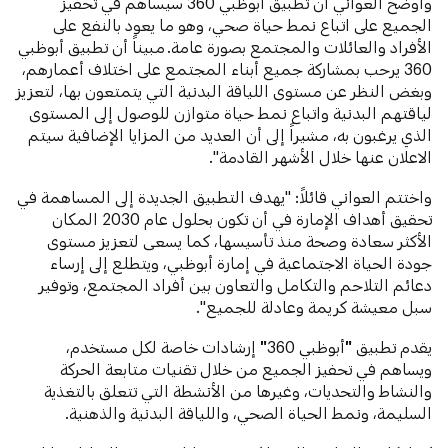
وأوضح العواني أن تطبيق أبوظبي 360 سيساهم في تحفيز
الجميع على اتباع نمط حياة صحي، وهو ما يعود بالنفع على
الأفراد والعائلات والمجتمع بصورة عامة. مبيناً أن تطبيق أبوظبي
360 يرحب بمشاركة جميع أبناء المجتمع على اختلاف أعمارهم،
وبغض النظر عن مستوى اللياقة البدنية التي يتمتعون بها، لتعزيز
لياقتهم البدنية واتباع نمط حياة متوازن للوصول إلى المستوى
الذي يرغبون به، مشيراً إلى أن العديد من المزايا الإضافية سيتم
الاعلان عنها خلال الأشهر القادمة".
واختتم العواني قائلاً: "يهدف التطبيق الجديدة إلى المساهمة في
تحقيق أهداف الإمارة في أن تكون بحلول عام 2030 المكان
الأكثر سعادة وصحة منذ تأسيسها، كما يسعى لتعزيز مستوى
جودة الحياة الاجتماعية في إمارة أبوظبي، ويتطلع إلى إرساء
دعائم التلاحم والتكامل والتعاون بين أفراد المجتمع، وتوفير
سبل معيشة كريمة وعادلة للجميع".
يقدم تطبيق
"
أبوظبي 360
"
إرشادات خاصة
لكل مستخدم،
ويساهم في تحفيز الجميع من خلال تقنيات متابعة الحركة
والنشاط والتحديات، وغيرها من الأنشطة التي تتعلق بالتغذية
السليمة، ونمط الحياة الصحي، واللياقة البدنية والذهنية.