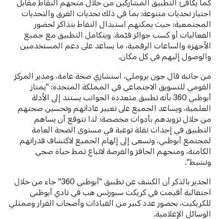
كما يكافئ التطبيق المشاركين من خلال منحهم النقاط مقابل
اجتياز تحديات متنوعة؛ بما في ذلك تحديات الفرق والتحديات
المجتمعية؛ حيث يمكنهم استبدال النقاط بتذاكر لحضور
الفعاليات
أو
كسب جوائز قيّمة. ويتكامل التطبيق مع جميع
الأجهزة والساعات الرقمية، ما يساعد على دعم المستخدمين
والوصول إليهم في كل مكان.
من جانبه قال جون بروملي، استشاري صحة عامة، ومدير المركز
القومي للتسويق الاجتماعي في المملكة المتحدة: "يمتاز
أبوظبي 360 بأنه تطبيق متعددة الجوانب يستند إلى الأدلة
العلمية، ويساعد الجميع على تغيير عاداتهم وتحسين صحتهم
من خلال تزويدهم بأدوات مخصصة؛ لذا نتوقع أن يساهم
التطبيق في إحداث نقلة نوعية في مستوى الصحة العامة
لمجتمع أبوظبي، ونسعى إلى إلهام الجميع لاكتشاف قدراتهم
الكامنة، ومنحهم الحافز والفرصة لاتباع نمط حياة صحي
ونشيط".
الجدير بالذكر أن الكشف عن تطبيق "أبوظبي 360" جاء من خلال
احتفالية أقيمت في كريكت سبورتس هب في نادي أبوظبي
للكريكيت، بحضور عدد كبير من القيادات وأصحاب القرار وممثلي
الوسائل الإعلامية.