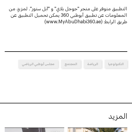
التطبيق متوفر على متجر "جوجل بلاي" و "آبل ستور". لمزيدٍ من
المعلومات عن تطبيق أبوظبي 360 يمكن تحميل التطبيق عن
طريق الرابط: (www.MyAbuDhabi360.ae)
التكنولوجيا
الرياضة
المجتمع
مجلس أبوظبي الرياضي
المزيد