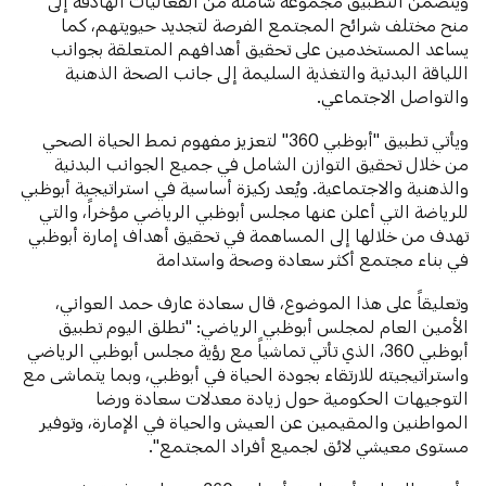
ويتضمن التطبيق مجموعة شاملة من الفعاليات الهادفة إلى
منح مختلف شرائح المجتمع الفرصة لتجديد حيويتهم، كما
يساعد المستخدمين على تحقيق أهدافهم المتعلقة بجوانب
اللياقة البدنية والتغذية السليمة إلى جانب الصحة الذهنية
والتواصل الاجتماعي.
ويأتي تطبيق "أبوظبي 360" لتعزيز مفهوم نمط الحياة الصحي
من خلال تحقيق التوازن الشامل في جميع الجوانب البدنية
والذهنية والاجتماعية. ويُعد ركيزة أساسية في استراتيجية أبوظبي
للرياضة التي أعلن عنها مجلس أبوظبي الرياضي مؤخراً، والتي
تهدف من خلالها إلى المساهمة في تحقيق أهداف إمارة أبوظبي
في بناء مجتمع أكثر سعادة وصحة واستدامة
وتعليقاً على هذا الموضوع، قال سعادة عارف حمد العواني،
الأمين العام لمجلس أبوظبي الرياضي: "نطلق اليوم تطبيق
أبوظبي 360، الذي تأتي تماشياً مع رؤية مجلس أبوظبي الرياضي
واستراتيجيته للارتقاء بجودة الحياة في أبوظبي، وبما يتماشى مع
التوجيهات الحكومية حول زيادة معدلات سعادة ورضا
المواطنين والمقيمين عن العيش والحياة في الإمارة، وتوفير
مستوى معيشي لائق لجميع أفراد المجتمع".