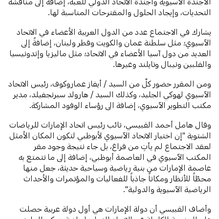
الأجندة الآسيوية وأجندة الاتحاد الدولي للّعبة، إضافةً إلى مناقشة
التحديات، وإيجاد الحلول والمقترحات المناسبة لها.
يشارك في الاجتماع عدد من الدول العربية الأعضاء في الاتحاد
الآسيوي؛ مثل سلطنة عمان والكويت وقطر ولبنان، إضافةً إلى
العديد من دول آسيا الأعضاء في الاتحاد؛ مثل ماليزيا وإندونيسيا
والفلبين ونيبال وتايلند وغيرها.
ومن المقرر حضور كلّ من السيد / أيفاز عماروكوف، رئيس الاتحاد
الآسيوي لهوكي الجليد، وكذلك السيد / هارولد سبرنجفيلد، مدير
مكتب التطوير الآسيوي، إضافة الى رؤساء الوفود المشاركة.
وقال هامل أحمد القبيسي، نائب رئيس اتحاد الإمارات للرياضات
الشتوية "إن اختيار الاتحاد الآسيوي لأبوظبي لتكون المكان الأمثل
لعقد الاجتماع لم يأتِ من فراغ، بل جاء نتيجة وجود مقر
المكتب الآسيوي في العاصمة أبوظبي، إضافة إلى ما تتمتع به
عاصمة الإمارات من بنية رياضية وسياحية حديثة، جعل منها
محطّاً للأنظار ومكاناً جاذباً للفعاليات والمؤتمرات والأحداث
الرياضية الآسيوية والدولية".
وأضاف القبيسي أن دولة الإمارات هي أول دولة عربية حصلت