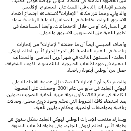
على العضوية الكاملة في الاتحاد الدولي لرياضة هوكي الجليد،
وتعتبر الإمارات رائدة في اللعبة على المستوى الإقليمي
والدولي. ومما عزز مكانة "الإمارات" لاستضافة اجتماع الاتحاد
الآسيوي التواجد بفاعلية في المحافل الدولية الرياضية؛ سواء
في المباريات أو من خلال الاجتماعات، وأيضا المساهمة في
تطوير اللعبة على المستويين الآسيوي والدولي.
وأضاف القبيسي أيضاً أن ما حققته "الإمارات" من إنجازات
رياضية في الفترة الماضية، كان آخرها إحراز كأس العالم لهوكي
الجليد - المستوى الثالث في شهر أبريل الماضي، والميدالية
الذهبية في دورة الألعاب الخليجية الثالثة بدولة الكويت الشقيقة،
جعل من أبوظبي أيقونة رياضية.
والجدير ذكره أن "الإمارات" انضمّت إلى عضوية الاتحاد الدولي
لهوكي الجليد في مايو من عام 2001، وحصلت على العضوية
الكاملة في عام 2013، كأول دولة عربية بأحقية التصويت بصوتين،
بعد استيفاء كافة الشروط التي تحتّم وجود دوري محلي، وصالات
رياضية بمواصفات أولمبية، وحكام دوليين للّعبة.
ويشارك منتخب الإمارات الوطني لهوكي الجليد بشكل سنوي في
بطولة كأس العالم لهوكي الجليد، وفي بطولة الألعاب الشتوية