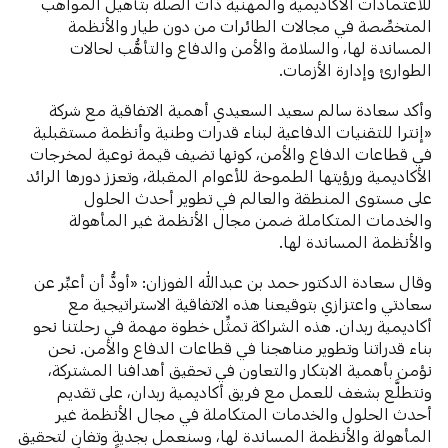
للاعتمادات الأكاديمية والمهنية ذات الصلة بتأهيل المواهب
المتخصِّصة في مجالات الطائرات من دون طيار والأنظمة
المساندة لها، والسلامة والأمن والدفاع والتأهُّب لحالات
الطوارئ وإدارة الأزمات.
وأكد سعادة سالم سعيد السعيدي أهمية الاتفاقية مع شركة
«إنترا للتقنيات الدفاعية لبناء قدرات وطنية وأنظمة مستقبلية
في قطاعات الدفاع والأمن، كونها تضيف قيمة نوعية لمخرجات
الأكاديمية ورؤيتها الطموحة للأعوام المقبلة، وتعزز دورها الرائد
على مستوى المنطقة والعالم في تطوير أحدث الحلول
والخدمات المتكاملة ضمن مجال الأنظمة غير المأهولة
والأنظمة المساندة لها.
وقال سعادة الدكتور حمد بن عبدالله الفوزان: «أودُّ أن أعبِّر عن
سعادتي واعتزازي بتوقيعنا هذه الاتفاقية الاستراتيجية مع
أكاديمية ربدان. هذه الشراكة تمثِّل خطوة مهمة في رحلتنا نحو
بناء قدراتنا وتطوير مناهجنا في قطاعات الدفاع والأمن. نحن
نؤمن بأهمية الابتكار والتعاون في تحقيق أهدافنا المشتركة،
ونتطلَّع بشغف للعمل مع فريق أكاديمية ربدان، على تقديم
أحدث الحلول والخدمات المتكاملة في مجال الأنظمة غير
المأهولة والأنظمة المساندة لها، وسنعمل بجديةٍ وتفانٍ لتحقيق