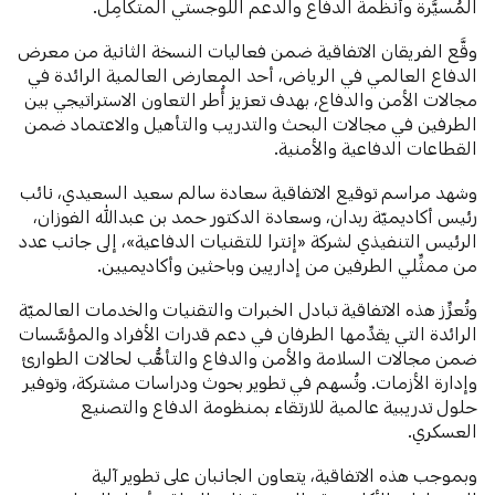
المُسيَّرة وأنظمة الدفاع والدعم اللوجستي المتكامِل.
وقَّع الفريقان الاتفاقية ضمن فعاليات النسخة الثانية من معرض
الدفاع العالمي في الرياض، أحد المعارض العالمية الرائدة في
مجالات الأمن والدفاع، بهدف تعزيز أُطر التعاون الاستراتيجي بين
الطرفين في مجالات البحث والتدريب والتأهيل والاعتماد ضمن
القطاعات الدفاعية والأمنية.
وشهد مراسم توقيع الاتفاقية سعادة سالم سعيد السعيدي، نائب
رئيس أكاديميّة ربدان، وسعادة الدكتور حمد بن عبدالله الفوزان،
الرئيس التنفيذي لشركة «إنترا للتقنيات الدفاعية»، إلى جانب عدد
من ممثِّلي الطرفين من إداريين وباحثين وأكاديميين.
وتُعزِّز هذه الاتفاقية تبادل الخبرات والتقنيات والخدمات العالميّة
الرائدة التي يقدِّمها الطرفان في دعم قدرات الأفراد والمؤسَّسات
ضمن مجالات السلامة والأمن والدفاع والتأهُّب لحالات الطوارئ
وإدارة الأزمات. وتُسهم في تطوير بحوث ودراسات مشتركة، وتوفير
حلول تدريبية عالمية للارتقاء بمنظومة الدفاع والتصنيع
العسكري.
وبموجب هذه الاتفاقية، يتعاون الجانبان على تطوير آلية