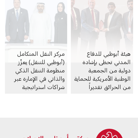
هيئة أبوظبي للدفاع
مركز النقل المتكامل
المدني تحظى بإشادة
(أبوظبي للتنقل) يعزِّز
دولية من الجمعية
منظومة التنقل الذكي
الوطنية الأمريكية للحماية
والذاتي في الإمارة عبر
من الحرائق تقديراً
شراكات استراتيجية
لتطوير منظومة مستدامة
متعددة
للسلامة والوقاية من
الحريق