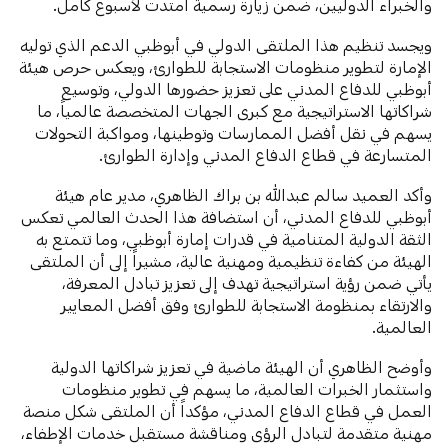
والخبراء الدوليين، ضمن زيارة رسمية امتدت لأسبوع كامل.
ويجسد تنظيم هذا الملتقى الدولي في أبوظبي الدعم الذي توليه
الإمارة لتطوير منظومات الاستجابة للطوارئ، ويعكس حرص هيئة
أبوظبي للدفاع المدني على تعزيز حضورها الدولي، وتوسيع
شراكاتها الاستراتيجية مع كبرى الجهات المتخصصة عالمياً، ما
يسهم في نقل أفضل الممارسات وتوطينها، ومواكبة التحولات
المتسارعة في قطاع الدفاع المدني وإدارة الطوارئ.
وأكد العميد سالم عبدالله بن براك الظاهري، مدير عام هيئة
أبوظبي للدفاع المدني، أن استضافة هذا الحدث العالمي تعكس
الثقة الدولية المتنامية في قدرات إمارة أبوظبي، وما تتمتع به
الهيئة من كفاءة تنظيمية ومهنية عالية، مشيراً إلى أن الملتقى
يأتي ضمن رؤية استراتيجية تهدف إلى تعزيز تبادل المعرفة،
والارتقاء بمنظومة الاستجابة للطوارئ وفق أفضل المعايير
العالمية.
وأوضح الظاهري أن الهيئة ماضية في تعزيز شراكاتها الدولية
واستثمار الخبرات العالمية، ما يسهم في تطوير منظومات
العمل في قطاع الدفاع المدني، مؤكداً أن الملتقى شكل منصة
مهنية متقدمة لتبادل الرؤى ومناقشة مستقبل خدمات الإطفاء،