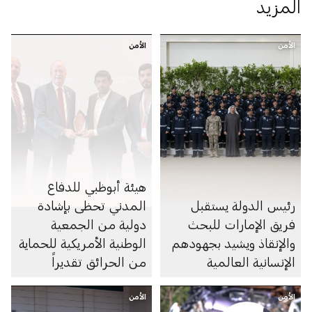
المزيد
الأمن
الأمن
هيئة أبوظبي للدفاع
رئيس الدولة يستقبل
المدني تحظى بإشادة
فريق الإمارات للبحث
دولية من الجمعية
والإنقاذ ويشيد بجهودهم
الوطنية الأمريكية للحماية
الإنسانية العالمية
من الحرائق تقديراً
لتطوير منظومة مستدامة
الأمن
الأمن
للسلامة والوقاية من