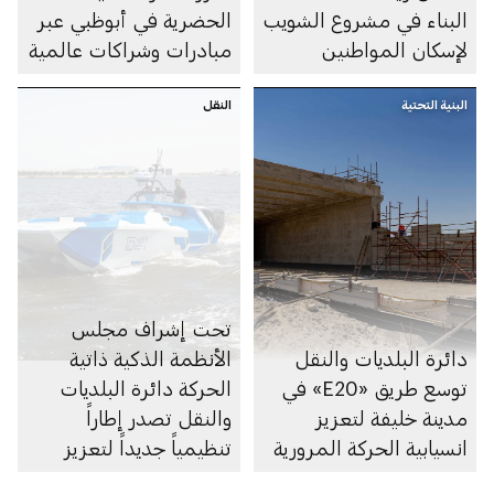
البناء في مشروع الشويب
الحضرية في أبوظبي عبر
لإسكان المواطنين
مبادرات وشراكات عالمية
البنية التحتية
النقل
تحت إشراف مجلس
دائرة البلديات والنقل
الأنظمة الذكية ذاتية
توسع طريق «E20» في
الحركة دائرة البلديات
مدينة خليفة لتعزيز
والنقل تصدر إطاراً
انسيابية الحركة المرورية
تنظيمياً جديداً لتعزيز
الابتكار في مجال الملاحة