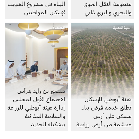
منظومة النقل الجوي
البناء في مشروع الشويب
والبحري والبري ذاتي
لإسكان المواطنين
الحركة في الإمارة
البنية التحتية
الاقتصاد
منصور بن زايد يترأس
هيئة أبوظبي للإسكان
الاجتماع الأول لمجلس
تطلق خدمة قرض بناء
إدارة هيئة أبوظبي للزراعة
مسكن على أرض
والسلامة الغذائية
مقسَّمة من أرض زراعية
بتشكيله الجديد