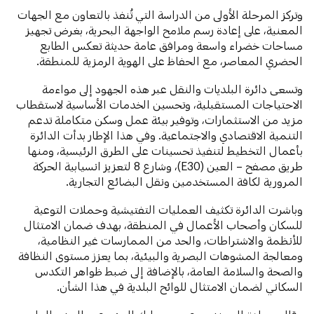
وتركز المرحلة الأولى من الدراسة التي تُنفذ بالتعاون مع الجهات
المعنية، على إعادة رسم ملامح الواجهة البحرية، بغرض تجهيز
مساحات خضراء واسعة ومرافق عامة حديثة تعكس الطابع
الحضري المعاصر، مع الحفاظ على الهوية الرمزية للمنطقة.
وتسعى دائرة البلديات والنقل عبر هذه الجهود إلى مواءمة
الاحتياجات المستقبلية، وتحسين الخدمات الأساسية لاستقطاب
مزيد من الاستثمارات، وتوفير بيئة عمل وسكن متكاملة تدعم
التنمية الاقتصادي والاجتماعية. وفي هذا الإطار بدأت الدائرة
بأعمال التخطيط لتنفيذ تحسينات على الطرق الرئيسية، ومنها
طريق مصفح – العين (E30)، وشارع 8 لتعزيز انسيابية الحركة
المرورية لكافة المستخدمين ونقل البضائع التجارية.
وباشرت الدائرة تكثيف العمليات التفتيشية وحملات التوعية
للسكان وأصحاب الأعمال في المنطقة، بهدف ضمان الامتثال
للأنظمة والاشتراطات، والحد من الممارسات غير النظامية،
ومعالجة المشوهات البصرية والبيئية، بما يعزز مستوى النظافة
والصحة والسلامة العامة، بالإضافة إلى ضبط ظواهر التكدس
السكاني لضمان الامتثال للوائح البلدية في هذا الشأن.