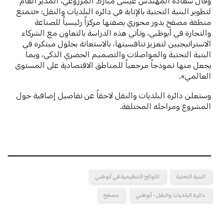
وقال سعادة المهندس عيسى مبارك المزروعي، المدير العام
لتطوير البنية التحتية بالإنابة في دائرة البلديات والنقل: «تتمتع
منطقة مصفح بدور محوري بصفتها مركزاً رئيسياً للصناعة
والتجارة في أبوظبي، وتأتي هذه الدراسة بالتعاون مع الشركاء
الاستراتيجيين لتعزيز تنافسيتها، بالاستعانة بحلول مبتكرة في
البنية التحتية والمواصلات والتصميم الحضري الذكي، وبما
يجعل منها نموذجاً مرجعياً للمناطق الاقتصادية على المستوى
العالمي».
وستعلن دائرة البلديات والنقل لاحقاً عن تفاصيل إضافية حول
المشروع ومراحله المختلفة.
البنية التحتية
اللوائح التنظيمية في أبوظبي
دائرة البلديات والنقل - أبوظبي
مصفح