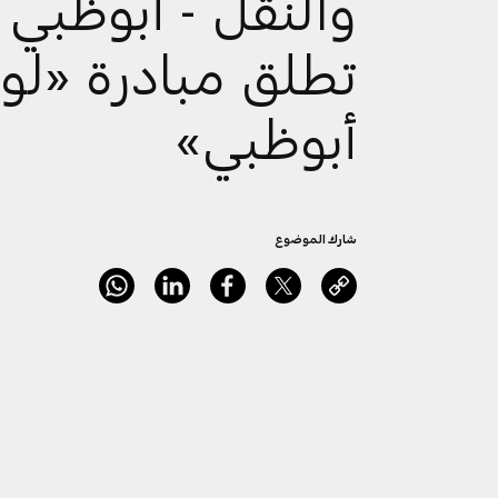
والنقل - أبوظبي
تطلق مبادرة «لو
أبوظبي»
شارك الموضوع