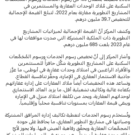
السكنية على مُلاك الوحدات العقارية والمستثمرين في
المشاريع التطويرية مقارنة بعام 2022، لتبلغ القيمة الإجمالية
للتخفيض 39.7 مليون درهم.
وكشف المركز أنَّ القيمة الإجمالية لميزانيات المشاريع
التطويرية ذات الملكية المشتركة التي صدرت موافقات لها في
عام 2023 بلغت 685 مليون درهم.
وأشار المركز إلى أنَّ تخفيض رسوم الخدمات ورسوم المُجَمَّعات
السكنية على المشاريع التطويرية شكَّل حافزاً للمستثمرين
والأفراد الراغبين في امتلاك وحدات عقارية في أبوظبي، ما عزَّز
جاذبية الاستثمار العقاري في الإمارة، وحفَّز تنافسية القطاع.
وتساعد هذه التخفيضات أيضاً ملاك العقارات على إدارة عقاراتهم
بكفاءة عالية وتكاليف تشغيلية أقل، ما يزيد العائد الاستثماري
لوحداتهم العقارية، ويحد من تكلفة امتلاك منزل في الإمارة
ويبقي قيمة العقارات بمستويات تنافسية محلياً وإقليمياً.
وتُستخدَم رسوم الخدمات لتغطية تكاليف إدارة المرافق المشتركة
وصيانتها في مشاريع التطوير العقاري، ما يحافظ على جودة
المجمَّعات العقارية ويحقِّق رفاهية العيش فيها. ولا يجوز لأيِّ
مالك وحدة عقارية أن يتخلّى عن حصته في المساحات المشتركة