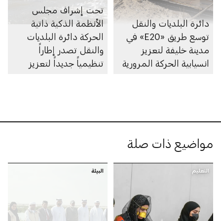
تحت إشراف مجلس
دائرة البلديات والنقل
الأنظمة الذكية ذاتية
توسع طريق «E20» في
الحركة دائرة البلديات
مدينة خليفة لتعزيز
والنقل تصدر إطاراً
انسيابية الحركة المرورية
تنظيمياً جديداً لتعزيز
الابتكار في مجال الملاحة
البحرية الذاتية في
أبوظبي
مواضيع ذات صلة
التعليم
البيئة