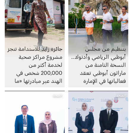
بتنظيم من مجلس
جائزة زايد للاستدامة تنجز
أبوظبي الرياضي وأدنوك..
مشروع مراكز صحية
النسخة الثامنة من
لخدمة أكثر من
ماراثون أبوظبي تعقد
200,000 شخص في
فعالياتها في الإمارة
الهند عبر مبادرتها «ما
بعد 2020»
الصحة
الصحة