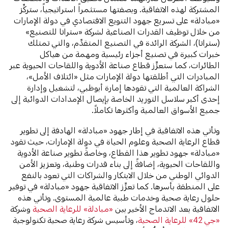
المشتركة لهذه الاتفاقية. وبصفتها مستثمراً استراتيجياً، ستركِّز
«مبادلة» على تسريع جهود التنويع الاقتصادي في دولة الإمارات
من خلال توظيف القدرات الصناعية لشركة «ستراتا للتصنيع»
(ستراتا)، الشركة الرائدة في التصنيع المتقدِّم، والتي تمتلك
خبرات كبيرة في تصنيع أجزاء رئيسية ومهمة من هياكل
الطائرات، كما ستعزِّز قطاع صناعة الأدوية واللقاحات الحيوية عبر
المبادرات التي أطلقتها دولة الإمارات مثل «ائتلاف الأمل»،
الشراكة العالمية التي تقودها إمارة أبوظبي، لتشغيل وإدارة
إحدى أكبر سلاسل التوريد الخاصة بإيصال الإمدادات الدوائية إلى
جميع الأسواق العالمية وأكثرها تكاملاً.
وتأتي هذه الاتفاقية في إطار جهود «مبادلة» الهادفة إلى تطوير
قطاع الرعاية الصحية وعلوم الحياة في دولة الإمارات، حيث تقود
«مبادلة» جهود تطوير هذا القطاع، وخاصةً تطوير صناعة الأدوية
واللقاحات الحيوية، إضافةً إلى بناء قدرات وطنية، وتعزيز الأمن
الدوائي الوطني من خلال الابتكار والشراكات التي تعود بالنفع
على المنطقة بأسرها. كما تعزِّز الاتفاقية جهود «مبادلة» في توفير
حلول رعاية صحية وخدمات طبية عالمية المستوى. وتأتي هذه
الاتفاقية بعد الاندماج الأخير بين
«مبادلة» للرعاية الصحية
وشركة
«جي 42» للرعاية الصحية
، وتأسيس شركة رعاية صحية تكنولوجية