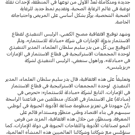
جديدة ومتكاملة تُعدُّ الأولى من نوعها في المنطقة، لإحداث نقلة
نوعية في عالم الرعاية الصحية، وتقديم نمط جديد للرعاية
الصحية الشخصية، يركِّز بشكل أساسي على المريض واحتياجاته
الخاصة.
وشهد توقيع الاتفاقية مصبح الكعبي، الرئيس التنفيذي لقطاع
الاستثمار بدولة الإمارات في شركة «مبادلة للاستثمار»، وتمَّ
التوقيع بين كلٍّ من بدر سليم سلطان العلماء، المدير التنفيذي
لوحدة المجمعات الاستراتيجية في قطاع الاستثمار في الإمارات
في «مبادلة»، وراهول سنغفي، الرئيس التنفيذي لشركة
«ريزيلينس».
وتعليقاً على هذه الاتفاقية، قال بدر سليم سلطان العلماء، المدير
التنفيذي لوحدة المجمعات الاستراتيجية في قطاع الاستثمار
في الإمارات، التابع لشركة «مبادلة للاستثمار»: «نحرص في
(مبادلة) على الاستثمار في الابتكار، منطلقين من قناعتنا الراسخة
بأنَّ جهودنا في تعزيز منظومة صناعة الأدوية الحيوية في أبوظبي
سيسهم في بناء اقتصاد وطني متطوِّر ومستدام قائم على
المعرفة. وسنطوِّر، من خلال هذه الاتفافية، المزيد من فرص
النمو لصناعات الأدوية واللقاحات الحيوية في دولة الإمارات، كما
سنؤسِّس مع شركاتنا وشركائنا العالميين هذه المنشأة العالمية،