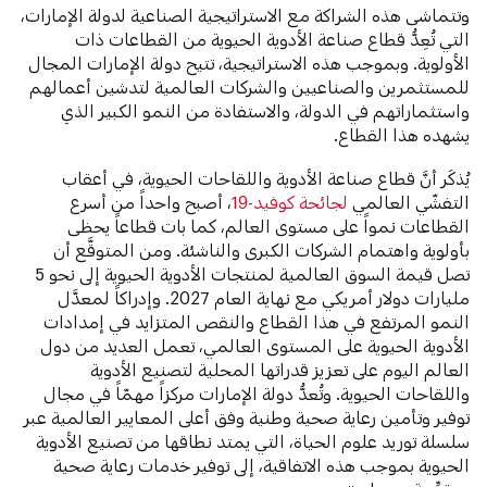
وتتماشى هذه الشراكة مع الاستراتيجية الصناعية لدولة الإمارات،
التي تُعِدُّ قطاع صناعة الأدوية الحيوية من القطاعات ذات
الأولوية. وبموجب هذه الاستراتيجية، تتيح دولة الإمارات المجال
للمستثمرين والصناعيين والشركات العالمية لتدشين أعمالهم
واستثماراتهم في الدولة، والاستفادة من النمو الكبير الذي
يشهده هذا القطاع.
يُذكَر أنَّ قطاع صناعة الأدوية واللقاحات الحيوية، في أعقاب
التفشّي العالمي
لجائحة كوفيد-19
، أصبح واحداً من أسرع
القطاعات نمواً على مستوى العالم، كما بات قطاعاً يحظى
بأولوية واهتمام الشركات الكبرى والناشئة. ومن المتوقَّع أن
تصل قيمة السوق العالمية لمنتجات الأدوية الحيوية إلى نحو 5
مليارات دولار أمريكي مع نهاية العام 2027. وإدراكاً لمعدَّل
النمو المرتفع في هذا القطاع والنقص المتزايد في إمدادات
الأدوية الحيوية على المستوى العالمي، تعمل العديد من دول
العالم اليوم على تعزيز قدراتها المحلية لتصنيع الأدوية
واللقاحات الحيوية. وتُعدُّ دولة الإمارات مركزاً مهمّاً في مجال
توفير وتأمين رعاية صحية وطنية وفق أعلى المعايير العالمية عبر
سلسلة توريد علوم الحياة، التي يمتد نطاقها من تصنيع الأدوية
الحيوية بموجب هذه الاتفاقية، إلى توفير خدمات رعاية صحية