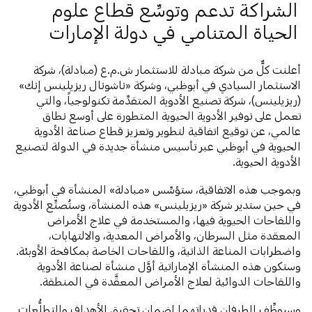
الشراكة تدعم وتوسِّع قطاع علوم
الحياة المتنامي في دولة الإمارات
أعلنت كلٌّ من شركة مبادلة للاستثمار ش.م.ع (مبادلة)، شركة
الاستثمار السيادي في أبوظبي، وشركة «ناشونال ريزيلينس إنك»
(ريزيلينس)، شركة تصنيع الأدوية المتقدِّمة تكنولوجياً، والتي
تعمل على توفير الأدوية الحيوية المتطورة على أوسع نطاق
عالمي، عن توقيع اتفاقية لتطوير وتعزيز قطاع صناعة الأدوية
الحيوية في أبوظبي عبر تأسيس منشأة جديدة في الدولة لتصنيع
الأدوية الحيوية.
وبموجب هذه الاتفاقية، ستؤسِّس «مبادلة» المنشأة في أبوظبي،
في حين ستدير شركة «ريزيلينس» هذه المنشأة، وستُصنِّع الأدوية
واللقاحات الحيوية فيها، والمستخدمة في علاج الأمراض
المعقدة مثل السرطان، والأمراض المعدية، والالتهابات،
واضطرابات المناعة الذاتية، واللقاحات الخاصة بمكافحة الأوبئة.
وستكون هذه المنشأة الإماراتية أوَّل منشأة لصناعة الأدوية
واللقاحات الدوائية لعلاج الأمراض المعقَّدة في المنطقة.
وسيوظِّف الطرفان قدراتهما لضمان تحقيق الأهداف والتطلُّعات