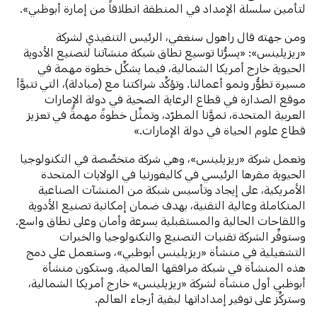
لتأمين سلسلة الإمداد في المنطقة انطلاقاً من إمارة أبوظبي».
ومن جهته قال راهول سنغفي، الرئيس التنفيذي لشركة
«ريزيلينس»: «يسرُّنا توسيع نطاق شبكة منشآتنا لتصنيع الأدوية
الحيوية خارج أمريكا الشمالية، فيما يشكِّل خطوة مهمة في
مسيرة تطوُّر ونمو أعمالنا. وتؤكِّد شراكتنا مع (مبادلة)، التي تتبوَّأ
موقع الصدارة في قطاع الرعاية الصحية في دولة الإمارات
العربية المتحدة، نموَّنا المطرّد، وتمثِّل خطوةً مهمةً في تعزيز
قطاع علوم الحياة في دولة الإمارات.»
وتعمل شركة «ريزيلينس»، وهي شركة متخصِّصة في التكنولوجيا
الحيوية مقرها الرئيسي في كاليفورنيا في الولايات المتحدة
الأمريكية، على إيجاد وتأسيس شبكة من المنشآت الصناعية
المتكاملة وعالية التقنية، بهدف ضمان إمكانية تصنيع الأدوية
واللقاحات الحالية والمستقبلية بسرعة وأمان وعلى نطاق واسع.
وستوفِّر الشركة تقنيات التصنيع والتكنولوجيا والخبرات
التشغيلية في منشأة «ريزيلينس أبوظبي»، وستعمل على دمج
هذه المنشأة في شبكة مرافقها العالمية. وستكون منشأة
أبوظبي أول منشأة لشركة «ريزيلينس» خارج أمريكا الشمالية،
وستركِّز على توفير إمداداتها لبقية أرجاء العالم.