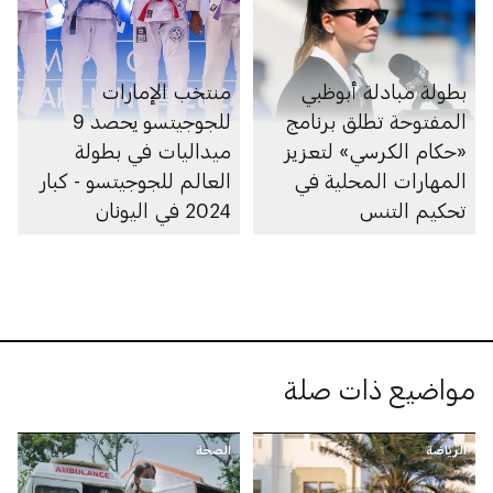
بطولة مبادلة أبوظبي
منتخب الإمارات
المفتوحة تطلق برنامج
للجوجيتسو يحصد 9
«حكام الكرسي» لتعزيز
ميداليات في بطولة
المهارات المحلية في
العالم للجوجيتسو - كبار
تحكيم التنس
2024 في اليونان
مواضيع ذات صلة
الرياضة
الصحة